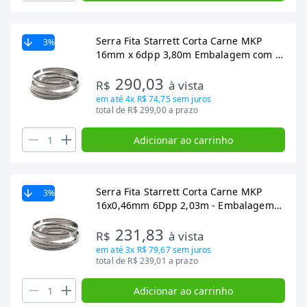
Serra Fita Starrett Corta Carne MKP
3
%
16mm x 6dpp 3,80m Embalagem com 5
Unidades
290,03
R$
à vista
em até
4x R$ 74,75
sem juros
total de R$ 299,00 a prazo
Adicionar ao carrinho
Serra Fita Starrett Corta Carne MKP
3
%
16x0,46mm 6Dpp 2,03m - Embalagem
com 5 Unidades
231,83
R$
à vista
em até
3x R$ 79,67
sem juros
total de R$ 239,01 a prazo
Adicionar ao carrinho