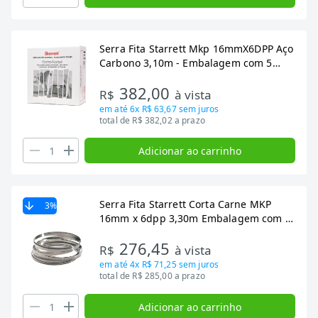
Serra Fita Starrett Mkp 16mmX6DPP Aço
Carbono 3,10m - Embalagem com 5
Unidades
382,00
R$
à vista
em até
6x R$ 63,67
sem juros
total de R$ 382,02 a prazo
Adicionar ao carrinho
Serra Fita Starrett Corta Carne MKP
3
%
16mm x 6dpp 3,30m Embalagem com 5
Unidades
276,45
R$
à vista
em até
4x R$ 71,25
sem juros
total de R$ 285,00 a prazo
Adicionar ao carrinho