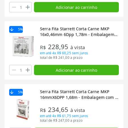
Adicionar ao carrinho
Serra Fita Starrett Corta Carne MKP
5
%
16x0,46mm 6Dpp 1,78m - Embalagem
com 5 Unidades
228,95
R$
à vista
em até
4x R$ 60,25
sem juros
total de R$ 241,00 a prazo
Adicionar ao carrinho
Serra Fita Starrett Corta Carne MKP
5
%
16mmX6DPP 1,68m - Embalagem com 5
Unidades
234,65
R$
à vista
em até
4x R$ 61,75
sem juros
total de R$ 247,00 a prazo