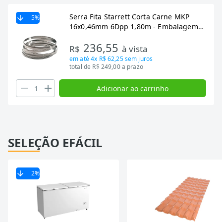
Serra Fita Starrett Corta Carne MKP
5
%
16x0,46mm 6Dpp 1,80m - Embalagem
com 5 Unidades
236,55
R$
à vista
em até
4x R$ 62,25
sem juros
total de R$ 249,00 a prazo
Adicionar ao carrinho
SELEÇÃO EFÁCIL
2
%