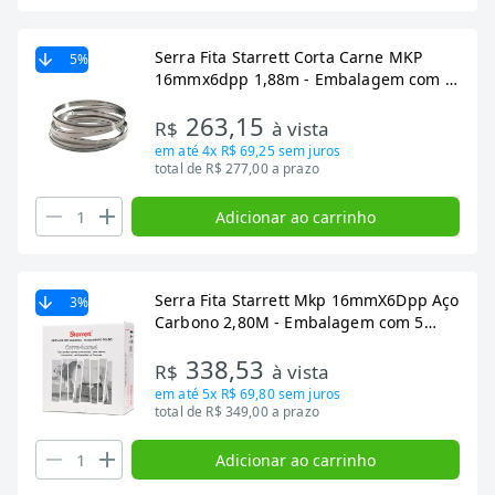
Serra Fita Starrett Corta Carne MKP
5
%
16mmx6dpp 1,88m - Embalagem com 5
Unidades
263,15
R$
à vista
em até
4x R$ 69,25
sem juros
total de R$ 277,00 a prazo
Adicionar ao carrinho
Serra Fita Starrett Mkp 16mmX6Dpp Aço
3
%
Carbono 2,80M - Embalagem com 5
Unidades
338,53
R$
à vista
em até
5x R$ 69,80
sem juros
total de R$ 349,00 a prazo
Adicionar ao carrinho