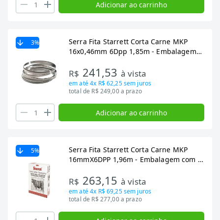
Adicionar ao carrinho
Serra Fita Starrett Corta Carne MKP
3
%
16x0,46mm 6Dpp 1,85m - Embalagem
com 5 Unidades
241,53
R$
à vista
em até
4x R$ 62,25
sem juros
total de R$ 249,00 a prazo
Adicionar ao carrinho
Serra Fita Starrett Corta Carne MKP
5
%
16mmX6DPP 1,96m - Embalagem com 5
Unidades
263,15
R$
à vista
em até
4x R$ 69,25
sem juros
total de R$ 277,00 a prazo