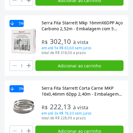
Adicionar ao carrinho
Serra Fita Starrett Mkp 16mmX6DPP Aço
5
%
Carbono 2,52m - Embalagem com 5
Unidades
302,10
R$
à vista
em até
5x R$ 63,60
sem juros
total de R$ 318,00 a prazo
Adicionar ao carrinho
Serra Fita Starrett Corta Carne MKP
3
%
16x0,46mm 6Dpp 2,40m - Embalagem
com 5 Unidades
222,13
R$
à vista
em até
3x R$ 76,33
sem juros
total de R$ 228,99 a prazo
Adicionar ao carrinho