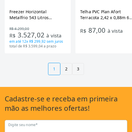
Freezer Horizontal
Telha PVC Plan Afort
Metalfrio 543 Litros
Terracota 2,42 x 0,88m 6
DA550IF - Dupla Ação,
Ondas
87,00
R$ 4.299,00
Tecnologia Inverter, Branco,
R$
à vista
3.527,02
R$
à vista
Bivolt
em até
12x R$ 299,92
sem juros
total de R$ 3.599,04 a prazo
1
2
3
Cadastre-se
e receba em primeira
mão as
melhores ofertas!
Digite seu nome*