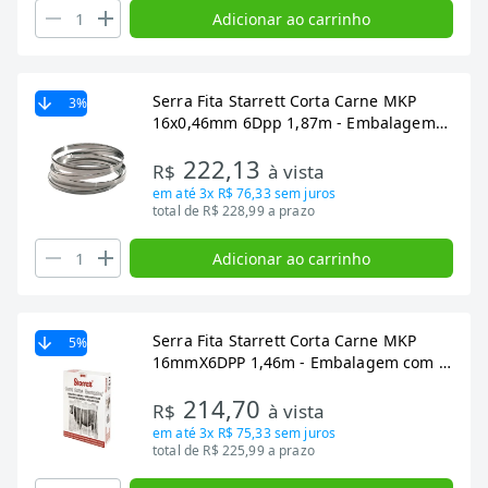
Adicionar ao carrinho
Serra Fita Starrett Corta Carne MKP
3
%
16x0,46mm 6Dpp 1,87m - Embalagem
com 5 Unidades
222,13
R$
à vista
em até
3x R$ 76,33
sem juros
total de R$ 228,99 a prazo
Adicionar ao carrinho
Serra Fita Starrett Corta Carne MKP
5
%
16mmX6DPP 1,46m - Embalagem com 5
Unidades
214,70
R$
à vista
em até
3x R$ 75,33
sem juros
total de R$ 225,99 a prazo