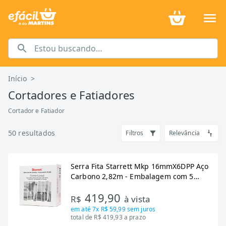
Início
>
Cortadores e Fatiadores
Cortador e Fatiador
50
resultados
Filtros
Relevância
Serra Fita Starrett Mkp 16mmX6DPP Aço
Carbono 2,82m - Embalagem com 5
Unidades
419,90
R$
à vista
em até
7x R$ 59,99
sem juros
total de R$ 419,93 a prazo