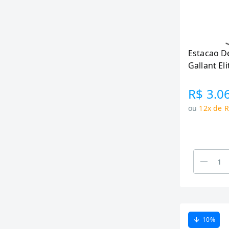
Estacao D
Gallant El
(GEM65H4
R$ 3.0
ou
12x de R
10
%