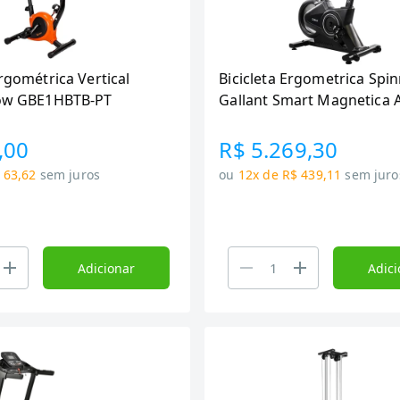
Ergométrica Vertical
Bicicleta Ergometrica Spi
low GBE1HBTB-PT
Gallant Smart Magnetica 
150kg Roda De Inercia 18
(GSB18SMGA-PT)
,00
R$ 5.269,30
 63,62
sem juros
ou
12x de R$ 439,11
sem juro
Adicionar
Adici