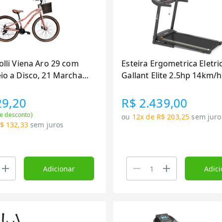
Colli Viena Aro 29 com
Esteira Ergometrica Eletri
eio a Disco, 21 Marchas,
Gallant Elite 2.5hp 14km/
h
127v (GEE12)
29,20
R$ 2.439,00
e desconto)
ou
12x de R$ 203,25
sem juro
$ 132,33
sem juros
Adicionar
Adici