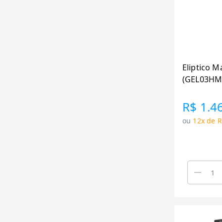
Eliptico M
(GEL03HM
R$ 1.4
ou
12x de R