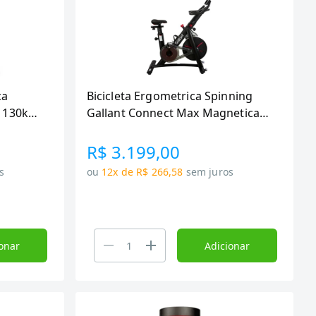
ca
Bicicleta Ergometrica Spinning
h 130kg
Gallant Connect Max Magnetica
Ate 120kg Roda De Inercia 7,5kg
(GSB07HMGB-PT)
R$ 3.199,00
s
ou
12x de R$ 266,58
sem juros
onar
Adicionar