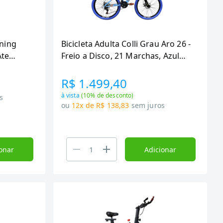
nning
Bicicleta Adulta Colli Grau Aro 26 -
Ate
Freio a Disco, 21 Marchas, Azul
kg
Champanhe
R$ 1.499,40
à vista
(
10
% de desconto)
s
ou
12x de R$ 138,83
sem juros
onar
Adicionar