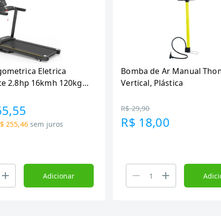
gometrica Eletrica
Bomba de Ar Manual Th
ite 2.8hp 16kmh 120kg
Vertical, Plástica
8A-220PT)
65,55
R$ 29,90
R$ 18,00
$ 255,46
sem juros
Adicionar
Adici