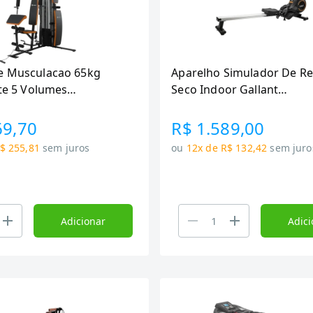
e Musculacao 65kg
Aparelho Simulador De R
ite 5 Volumes
Seco Indoor Gallant
4A-PT)
(GRS03HMGA-PT)
69,70
R$ 1.589,00
$ 255,81
sem juros
ou
12x de R$ 132,42
sem juro
Adicionar
Adici