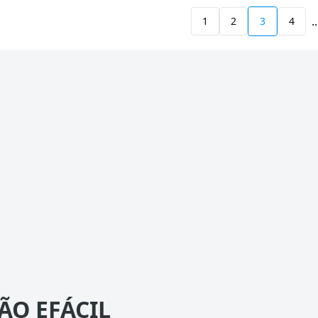
..
1
2
3
4
ÃO EFÁCIL