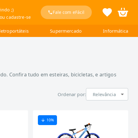
indo ;)
Fale com eFácil
 ou cadastre-se
letroportáteis
Supermercado
Informática
. Confira tudo em esteiras, bicicletas, e artigos
Ordenar por:
Relevância
10
%