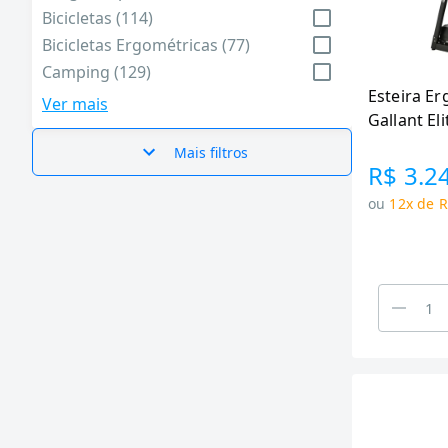
Bicicletas (114)
Bicicletas Ergométricas (77)
Camping (129)
Esteira Er
Elípticos (4)
Ver mais
Gallant El
Esporte e Lazer (830)
120k
Esteiras (58)
Mais filtros
R$ 3.2
Instrumentos Musicais (7)
ou
12x de R
Mobilidade Elétrica (2)
Nutrição (225)
Praia e Piscina (45)
Térmicos (52)