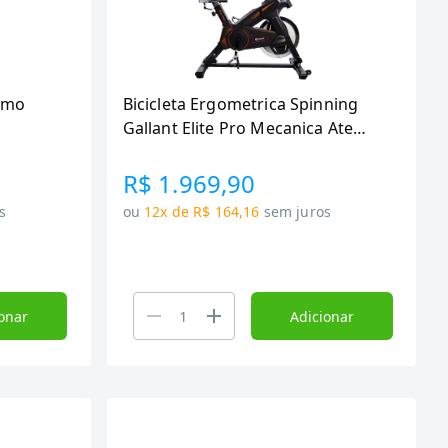
emo
Bicicleta Ergometrica Spinning
Gallant Elite Pro Mecanica Ate
120kg Roda De Inercia 18kg
(GSB18HBTA-PT)
R$ 1.969,90
s
ou
12x de R$ 164,16
sem juros
onar
Adicionar