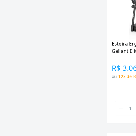
Esteira Er
Gallant El
(GEE12M2
R$ 3.0
ou
12x de R