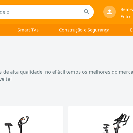
Bem-v
Entre
Smart TVs
Construção e Segurança
E
de alta qualidade, no eFácil temos os melhores do mercado
eite!