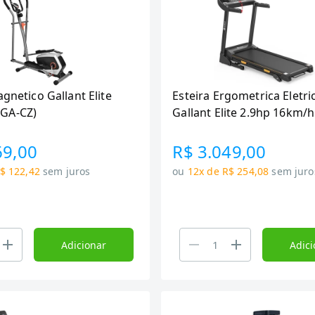
agnetico Gallant Elite
Esteira Ergometrica Eletri
GA-CZ)
Gallant Elite 2.9hp 16km/
127v (GEE13)
69,00
R$ 3.049,00
$ 122,42
sem juros
ou
12x de R$ 254,08
sem juro
Adicionar
Adici