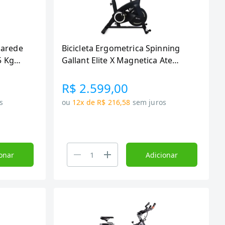
Parede
Bicicleta Ergometrica Spinning
5 Kg
Gallant Elite X Magnetica Ate
120kg Roda De Inercia 8kg
(GSB08HMGA-PT)
R$ 2.599,00
s
ou
12x de R$ 216,58
sem juros
onar
Adicionar