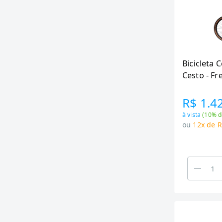
Bicicleta 
Cesto - Fr
Rosa Blus
R$ 1.4
à vista
(
10
% d
ou
12x de R