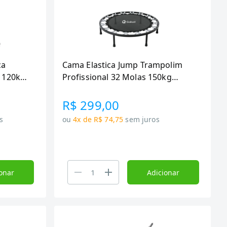
ca
Cama Elastica Jump Trampolim
h 120kg
Profissional 32 Molas 150kg
Gallant GTR32SSA_PT
R$ 299,00
s
ou
4x de R$ 74,75
sem juros
onar
Adicionar