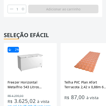
Adicionar ao carrinho
SELEÇÃO EFÁCIL
2
%
Freezer Horizontal
Telha PVC Plan Afort
Metalfrio 543 Litros
Terracota 2,42 x 0,88m 6
DA550IF - Dupla Ação,
Ondas
87,00
R$ 4.299,00
Tecnologia Inverter, Branco,
R$
à vista
3.625,02
R$
à vista
Bivolt