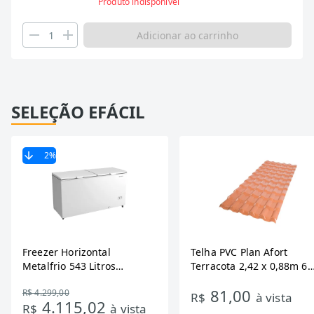
Produto indisponível
Adicionar ao carrinho
SELEÇÃO EFÁCIL
2
%
Freezer Horizontal
Telha PVC Plan Afort
Metalfrio 543 Litros
Terracota 2,42 x 0,88m 6
DA550IF - Dupla Ação,
Ondas
81,00
R$ 4.299,00
Tecnologia Inverter, Branco,
R$
à vista
4.115,02
R$
à vista
Bivolt