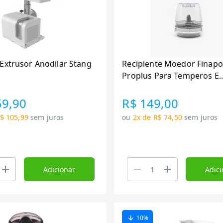
Extrusor Anodilar Stang
Recipiente Moedor Finap
Proplus Para Temperos E
Especiarias Pequenas Fina
59,90
R$ 149,00
$ 105,99
sem juros
ou
2x de R$ 74,50
sem juros
Adicionar
Adici
10
%