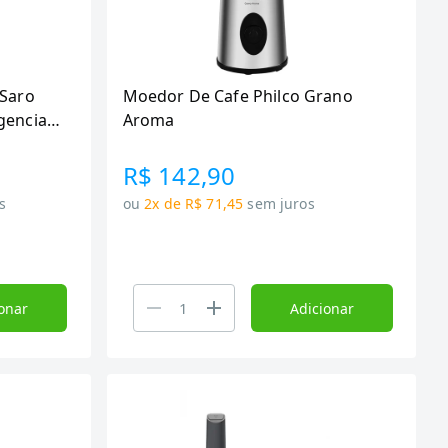
 Saro
Moedor De Cafe Philco Grano
gencia
Aroma
R$ 142,90
s
ou
2x de R$ 71,45
sem juros
onar
Adicionar