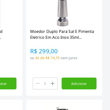
od
Moedor Duplo Para Sal E Pimenta
Eletrico Em Aco Inox 35ml
mill
Maxwell & Williams
R$ 299,00
ou
4x de R$ 74,75
sem juros
onar
Adicionar