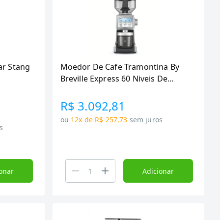
ar Stang
Moedor De Cafe Tramontina By
Breville Express 60 Niveis De
Moagem 220 V
R$ 3.092,81
ou
12x de R$ 257,73
sem juros
s
onar
Adicionar