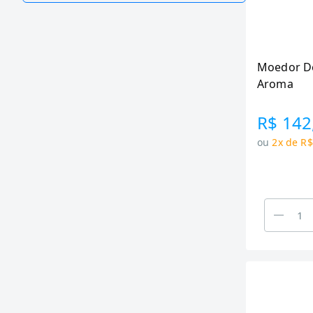
Moedor De
Aroma
R$ 142
ou
2x de R$