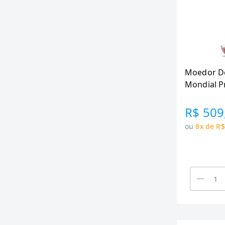
Moedor De
Mondial 
Preto/Ino
R$ 509
ou
8x de R$