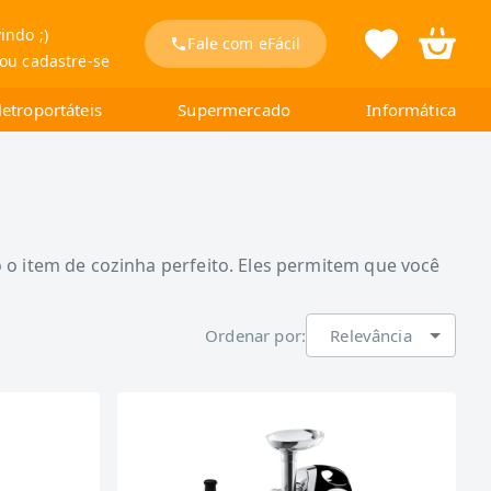
indo ;)
Fale com eFácil
 ou cadastre-se
letroportáteis
Supermercado
Informática
o item de cozinha perfeito. Eles permitem que você
Ordenar por:
Relevância