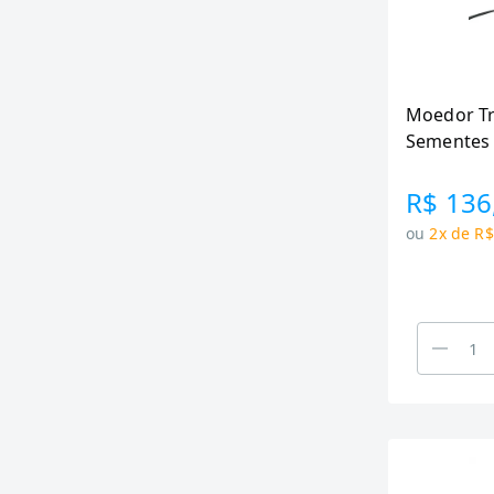
Moedor Tr
Sementes E
200w Volt
R$ 136
ou
2x de R$