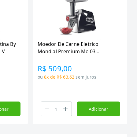
ina By
Moedor De Carne Eletrico
7 V
Mondial Premium Mc-03
Preto/Inox 127V
R$ 509,00
ou
8x de R$ 63,62
sem juros
onar
Adicionar