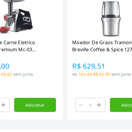
 Carne Eletrico
Moedor De Graos Tramont
Premium Mc-03
Breville Coffee & Spice 12
x
,00
R$ 629,51
 63,62
sem juros
ou
10x de R$ 62,95
sem juros
Adicionar
Adici