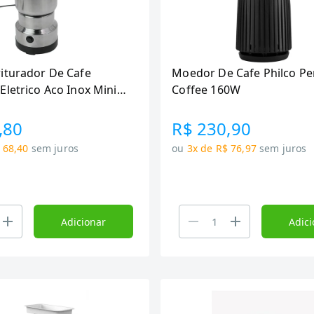
iturador De Cafe
Moedor De Cafe Philco Pe
letrico Aco Inox Mini
Coffee 160W
agem:
,80
R$ 230,90
 68,40
sem juros
ou
3x de R$ 76,97
sem juros
Adicionar
Adici