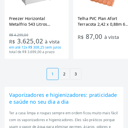
Freezer Horizontal
Telha PVC Plan Afort
Metalfrio 543 Litros
Terracota 2,42 x 0,88m 6
DA550IF - Dupla Ação,
Ondas
87,00
R$ 4.299,00
Tecnologia Inverter, Branco,
R$
à vista
3.625,02
R$
à vista
Bivolt
em até
12x R$ 308,25
sem juros
total de R$ 3.699,00 a prazo
1
2
3
Vaporizadores e higienizadores: praticidade
e saúde no seu dia a dia
Ter a casa limpa e roupas sempre em ordem ficou muito mais fácil
com os vaporizadores e higienizadores. Eles são práticos porque
usam o vapor de água para eliminar germes, ácaros, odores e