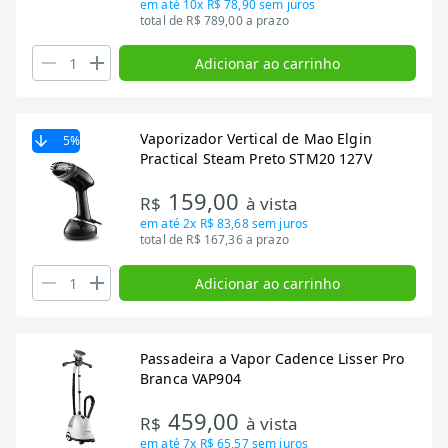
em até
10x R$ 78,90
sem juros
total de R$ 789,00 a prazo
Adicionar ao carrinho
Vaporizador Vertical de Mao Elgin
5
%
Practical Steam Preto STM20 127V
159,00
R$
à vista
em até
2x R$ 83,68
sem juros
total de R$ 167,36 a prazo
Adicionar ao carrinho
Passadeira a Vapor Cadence Lisser Pro
Branca VAP904
459,00
R$
à vista
em até
7x R$ 65,57
sem juros