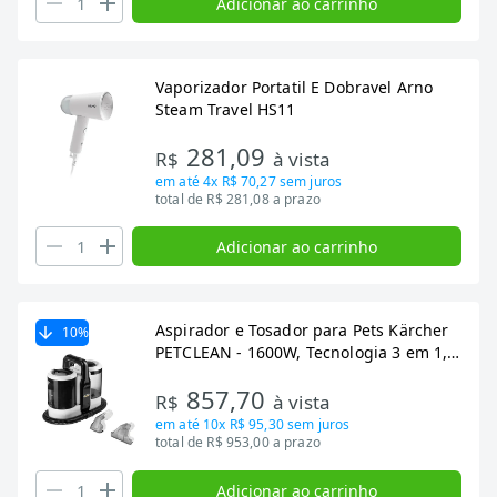
Adicionar ao carrinho
Vaporizador Portatil E Dobravel Arno
Steam Travel HS11
281,09
R$
à vista
em até
4x R$ 70,27
sem juros
total de R$ 281,08 a prazo
Adicionar ao carrinho
Aspirador e Tosador para Pets Kärcher
10
%
PETCLEAN - 1600W, Tecnologia 3 em 1,
Portátil
857,70
R$
à vista
em até
10x R$ 95,30
sem juros
total de R$ 953,00 a prazo
Adicionar ao carrinho