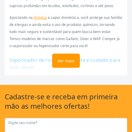
sujeiras profundas em tecidos, estofados, cortinas e até pisos.
Apostando na
limpeza
a vapor doméstica, você protege sua família
de alergias e ainda evita o uso de produtos químicos, tornando
tudo mais seguro e sustentável para quem busca bem-estar.
Temos modelos de marcas como Gallant, Oster e WAP. Compre já
o vaporizador ou higienizador certo para você!
Vaporizador de roupas: agilidade e cuidado para
Ver mais
suas peças
O vaporizador de roupas é ideal para simplificar o cuidado até com
aquelas peças mais delicadas. Com poucos movimentos, você
elimina amassados, preserva os tecidos e neutraliza odores
,
Cadastre-se
e receba em primeira
tudo sem produtos químicos. Ele também remove ácaros, sendo
mão as
melhores ofertas!
ótimo para quem quer alternativas ao ferro de passar.
Higienizador a vapor: limpeza profunda sem
Digite seu nome*
esforço