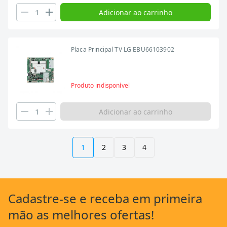
Adicionar ao carrinho
Placa Principal TV LG EBU66103902
Produto indisponível
Adicionar ao carrinho
1
2
3
4
Cadastre-se
e receba em primeira
mão as
melhores ofertas!