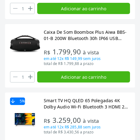
Adicionar ao carrinho
Caixa De Som Boombox Plus Aiwa BBS-
01-B 200W Bluetooth 30h IP66 USB
Preto Boombox AWS-BBS-01-B Bivolt
1.799,90
R$
à vista
em até
12x R$ 149,99
sem juros
total de R$ 1.799,88 a prazo
Adicionar ao carrinho
Smart TV HQ QLED 65 Polegadas 4K
5
%
Dolby Audio Wi-Fi Bluetooth 3 HDMI 2
USB RJ45 Netflix HQ-QLED65SM
3.259,00
R$
à vista
em até
12x R$ 285,88
sem juros
total de R$ 3.430,56 a prazo