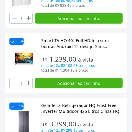
em até
10x R$ 98,84
sem juros
total de R$ 988,40 a prazo
Adicionar ao carrinho
Smart TV HQ 40" Full HD tela sem
5
%
bordas Android 12 design Slim
HQS40NKHM
1.239,00
R$
à vista
em até
12x R$ 108,68
sem juros
total de R$ 1.304,16 a prazo
Adicionar ao carrinho
Geladeira Refrigerador HQ Frost Free
5
%
Inverter Multidoor 426 Litros Cinza HQ-
426MDFF 127V
3.399,00
R$
à vista
em até
12x R$ 298,16
sem juros