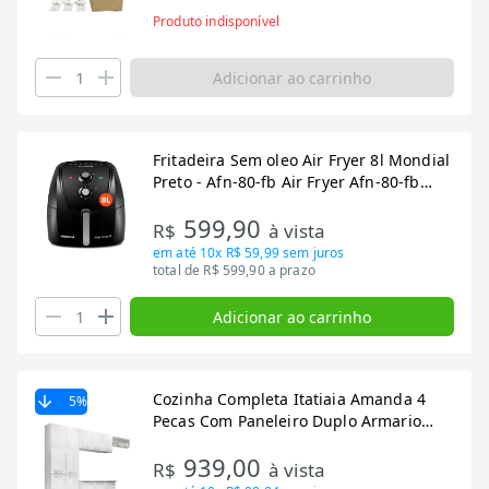
Produto indisponível
Adicionar ao carrinho
Fritadeira Sem oleo Air Fryer 8l Mondial
Preto - Afn-80-fb Air Fryer Afn-80-fb
/60hz
599,90
R$
à vista
em até
10x R$ 59,99
sem juros
total de R$ 599,90 a prazo
Adicionar ao carrinho
Cozinha Completa Itatiaia Amanda 4
5
%
Pecas Com Paneleiro Duplo Armario
Aereo e Balcao Branco
939,00
R$
à vista