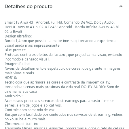
Detalhes do produto
Smart Tv Aiwa 43´´ Android, Full Hd, Comando De Voz, Dolby Audio,
Hdr10 - Aws-tv-43-bl-02-a Tv 43" Android - Borda Infinita Aws-tv-43-bl-
02-a Bivolt
Design ultrafino:
Borda 1,4mm que possibilita maior imersao, tornando a experiencia
visual ainda mais impressionante
Blue protect:
Protecao contra os efeitos da luz azul, que prejudicam a visao, evitando
incomodo e cansaco visual.
Imagem full hd:
Niveis de detalhamento e espetaculo de cores, que garantem imagens
mais vivas e reais.
HDR10:
Tecnologia que aprimora as cores e contraste da imagem da TV,
tornando as cenas mais proximas da vida real DOLBY AUDIO: Som de
cinema na sua casa
Android tv:
Acesso aos principais servicos de streamings para assistir filmes e
series, alem de jogos e aplicativos.
Controle com comando de voz:
Busque com facilidade por conteudos nos servicos de streaming, videos
no YouTube e muito mais
Chromecast built-in:
Transmita filmes, musicas, esportes, programas e jogos direto do celular