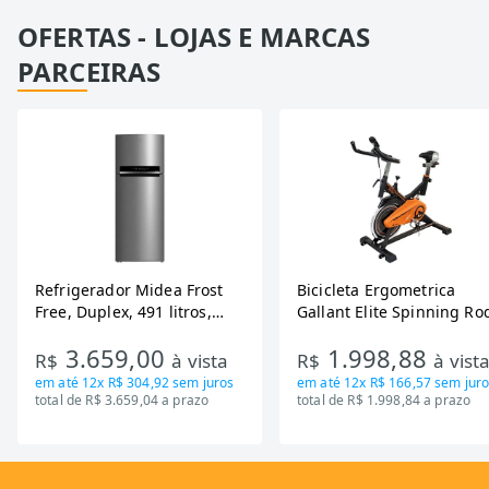
OFERTAS - LOJAS E MARCAS
PARCEIRAS
Refrigerador Midea Frost
Bicicleta Ergometrica
Free, Duplex, 491 litros,
Gallant Elite Spinning Ro
Inverter, Inox e Bivolt (MD-
de Inercia 13KG ate 110K
3.659,00
1.998,88
RT650EVK463)
Mecanica GSB13HBTA-PT
R$
à vista
R$
à vist
em até
12x R$ 304,92
sem juros
em até
12x R$ 166,57
sem juro
total de R$ 3.659,04 a prazo
total de R$ 1.998,84 a prazo