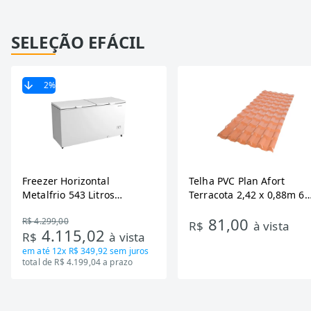
SELEÇÃO EFÁCIL
2
%
Freezer Horizontal
Telha PVC Plan Afort
Metalfrio 543 Litros
Terracota 2,42 x 0,88m 6
DA550IF - Dupla Ação,
Ondas
81,00
R$ 4.299,00
Tecnologia Inverter, Branco,
R$
à vista
4.115,02
R$
à vista
Bivolt
em até
12x R$ 349,92
sem juros
total de R$ 4.199,04 a prazo