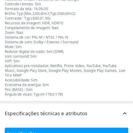
Controle remoto: Sim
Formato da tela: 16.09.00
Brilho: Typ (Min.220cd/m2;Typ.260cd/m2)
Contraste: `Typ (600.01.00)
Recursos de imagem: HDR, HDR10
Congelamento da imagem: Nao
Zoom: Nao
Sistema de cor: PAL-M / NTSC / PAL-N
Sistema de som: Dolby / Estereo / Surround
Mute: Sim
Redutor digital de ruido: Sim (DNR)
som surround: Sim
SAP: Sim
Aplicativos pre-instalados: Netiflix, Prime Video, YouTube, YouTube
Music, Google Play Store, Google Play Movies, Google Play Games, Live
TV e MMP
Acessibilidade: Sim
Economia de energia: Sim
Pes (BASE) : Sim
Ângulo de visao: Typ (H:178,V:178)
Especificações técnicas e atributos