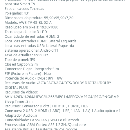
para sua Smart TV
Especificacoes Tecnicas
Polegadas: 43"
Dimensoes do produto: 55,90x95,90x7,20
Modelo: AWS-TV-43-BL-02-A
Resolucao em pixels: 1920x1080
Tecnologia da tela: D-LED
Quantidade de entradas HDMI: 2
Local das entradas HDMI: Lateral Esquerda
Local das entradas USB: Lateral Esquerda
Sistema operacional: Android 11
Taxa de Atualizacao: 60Hz
Tipo de painel: IPS
Closed Caption: Sim
Conversor Digital Integrado: Sim
PIP (Picture in Picture) : Nao
Potencia do Áudio (RMS) : 8W + 8W
Recursos de Áudio: /AC3/EAC3/AC4/DTS/DOLBY DIGITAL/DOLBY
DIGITAL PLUS
Recursos de Videos:
AV1/H.263/H.264/HEVC/H.265/MPG1/MPEG2/MPEG4/JPEG/PNG/BMP
Sleep Timer: Sim
Recursos: Conversor Digital, HDR10+, HDR10, HLG
Conexoes: 2 USB, 2 HDMI (1 ARC), 1 RF, 1 LAN, 1 AV, 1 Audio optico e 1
Adaptador Audio In
Conectividade: Cabo (LAN), WI-FI e Bluetooth
Processador: ARM Cortex-A55 1.2GHz/Quad core
Assistente Virtual: Assistente de Voz Google