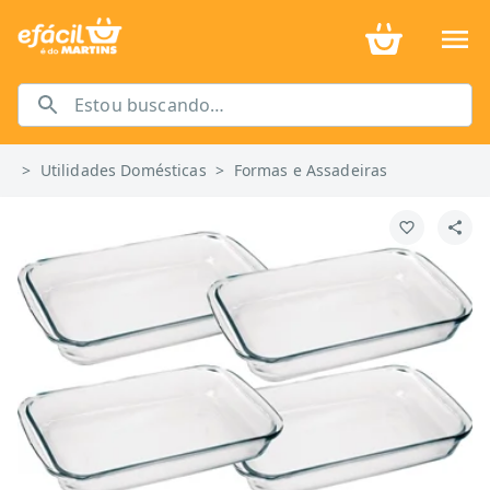
>
Utilidades Domésticas
>
Formas e Assadeiras