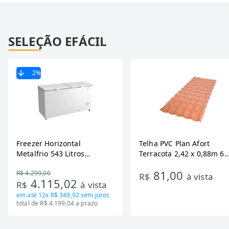
SELEÇÃO EFÁCIL
2
%
Freezer Horizontal
Telha PVC Plan Afort
Metalfrio 543 Litros
Terracota 2,42 x 0,88m 6
DA550IF - Dupla Ação,
Ondas
81,00
R$ 4.299,00
Tecnologia Inverter, Branco,
R$
à vista
4.115,02
R$
à vista
Bivolt
em até
12x R$ 349,92
sem juros
total de R$ 4.199,04 a prazo