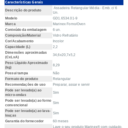
Características Gerais
Assadeira Retangular Média - Emb. c/ 6
Descrição do produto
Un.
Modelo
GD1.6534.01-9
Marca
Marinex Forno/Oven
Conteúdo da embalagem
6 un.
Composição/Material
Vidro Refratário
Cor/Acabamento
Incolor
Capacidade (L)
2,2
Dimensões aproximadas
34,6x20,7x5,2
(CxLxA)
Peso Líquido Aproximado
8,29
(kg)
Possui tampa
Não
Formato do produto
Retangular
Recomendações de uso
Preparar, assar e servir
Pode ser levado(a) ao
Sim
micro-ondas
Pode ser levado(a) ao forno
Sim
convencional
Pode ser levado(a) ao lava-
Sim
louças
Garantia do fornecedor
60 meses
Lave o seu produto Marinex® com cuidado,