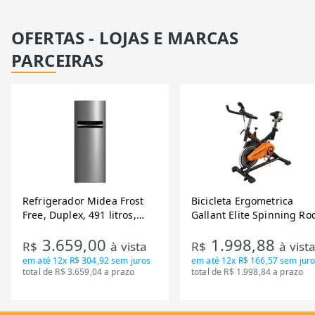
OFERTAS - LOJAS E MARCAS
PARCEIRAS
Refrigerador Midea Frost
Bicicleta Ergometrica
Free, Duplex, 491 litros,
Gallant Elite Spinning Ro
Inverter, Inox e Bivolt (MD-
de Inercia 13KG ate 110K
3.659,00
1.998,88
RT650EVK463)
Mecanica GSB13HBTA-PT
R$
à vista
R$
à vist
em até
12x R$ 304,92
sem juros
em até
12x R$ 166,57
sem juro
total de R$ 3.659,04 a prazo
total de R$ 1.998,84 a prazo