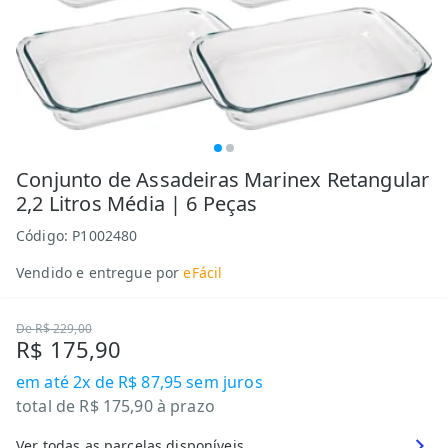
Conjunto de Assadeiras Marinex Retangular
2,2 Litros Média | 6 Peças
Código:
P1002480
Vendido e entregue por
eFácil
De
R$ 229,00
R$ 175,90
em até
2x de R$ 87,95
sem juros
total de
R$ 175,90
à prazo
Ver todas as parcelas disponíveis