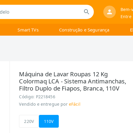
Bem-v
Entre
Smart TVs
Construção e Segurança
E
Máquina de Lavar Roupas 12 Kg
Colormaq LCA - Sistema Antimanchas,
Filtro Duplo de Fiapos, Branca, 110V
Código:
P2218456
Vendido e entregue por
eFácil
220V
110V