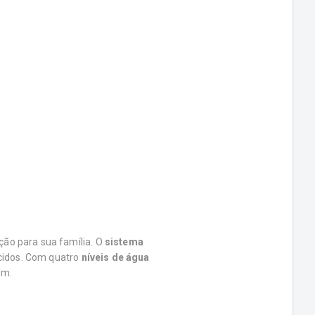
ão para sua família. O
sistema
cidos. Com quatro
níveis de água
em.