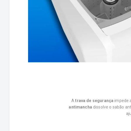
A
trava de segurança
impede a
antimancha
dissolve o sabão an
aj