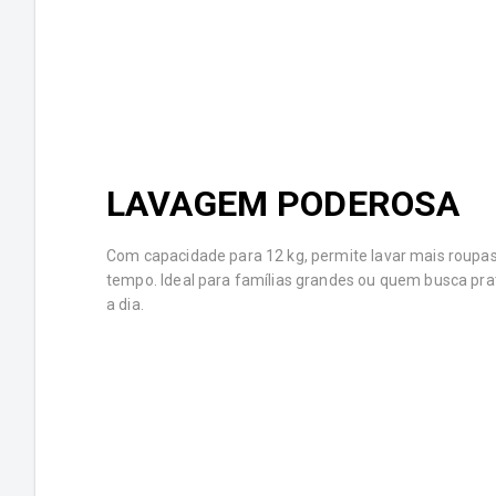
LAVAGEM PODEROSA
Com capacidade para 12 kg, permite lavar mais roup
tempo. Ideal para famílias grandes ou quem busca prat
a dia.