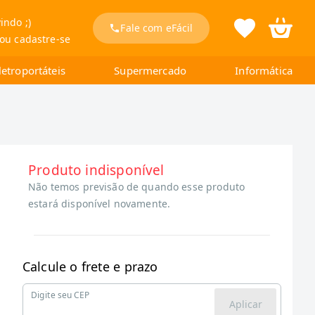
indo ;)
Fale com eFácil
 ou cadastre-se
letroportáteis
Supermercado
Informática
Produto indisponível
Não temos previsão de quando esse produto
estará disponível novamente.
Calcule o frete e prazo
Digite seu CEP
Aplicar