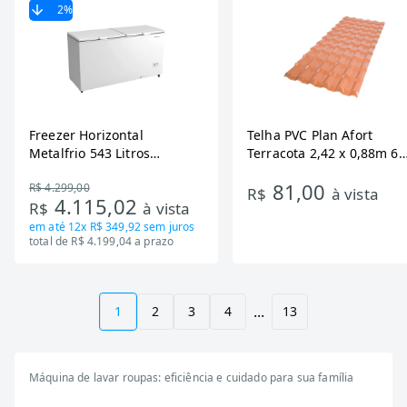
2
%
Freezer Horizontal
Telha PVC Plan Afort
Metalfrio 543 Litros
Terracota 2,42 x 0,88m 6
DA550IF - Dupla Ação,
Ondas
81,00
R$ 4.299,00
Tecnologia Inverter, Branco,
R$
à vista
4.115,02
R$
à vista
Bivolt
em até
12x R$ 349,92
sem juros
total de R$ 4.199,04 a prazo
...
1
2
3
4
13
Máquina de lavar roupas: eficiência e cuidado para sua família