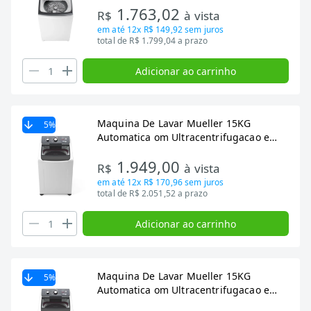
1.763,02
R$
à vista
em até
12x R$ 149,92
sem juros
total de R$ 1.799,04 a prazo
Adicionar ao carrinho
Maquina De Lavar Mueller 15KG
5
%
Automatica om Ultracentrifugacao e
Ciclo Rapido Branca MLA15 127V
1.949,00
R$
à vista
em até
12x R$ 170,96
sem juros
total de R$ 2.051,52 a prazo
Adicionar ao carrinho
Maquina De Lavar Mueller 15KG
5
%
Automatica om Ultracentrifugacao e
Ciclo Rapido Branca MLA15