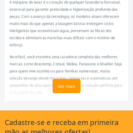
A máquina de lavar é o coração de qualquer lavanderia funcional,
essencial para garantir praticidade e higienização profunda das
peças. Com o avanço da tecnologia, os modelos atuais oferecem
muito mais do que apenas a lavagem básica: entregam ciclos
inteligentes que economizam água, preservam as fibras dos
tecidos e eliminam as manchas mais difíceis com o mínimo de
esforço.
No eFácil, você encontra uma curadoria completa das melhores
marcas, como Brastemp, Consul, Midea, Panasonic e Mueller. Seja
para quem vive sozinho ou para famílias numerosas, nossa
seleção abrange desde máquinas compactas e automáticas até
tanquinhos de alta capacidade, garantindo a solução perfeita para
Ver mais
o seu estilo de vida.
Lavadora automática ou semiautomática:
qual escolher?
A escolha entre uma máquina automática e uma semiautomática
Cadastre-se
e receba em primeira
(tanquinho) depende da sua prioridade entre conveniência e custo-
mão as
melhores ofertas!
benefício.