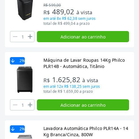
R$ 599,00
489,02
R$
à vista
em até
8x R$ 62,38
sem juros
total de R$ 499,04 a prazo
Adicionar ao carrinho
Máquina de Lavar Roupas 14Kg Philco
2
%
PLR14B - Automática, Titânio
1.625,82
R$
à vista
em até
12x R$ 138,25
sem juros
total de R$ 1.659,00 a prazo
Adicionar ao carrinho
Lavadora Automática Philco PLR14A - 14
2
%
Kg Branca/Cinza, 800W