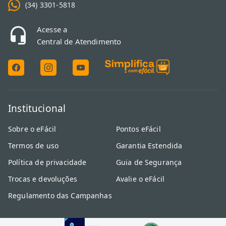
(34) 3301-5818
A lavadora foca no ciclo de limpeza e centrifugação. Já as
máquinas lava e seca
unem as duas funções em um só tambor. Se
Acesse a
você tem pouco espaço para varal, a lava e seca é ideal; se já
Central de Atendimento
possui área de secagem, uma lavadora de alta capacidade oferece
um custo-benefício superior.
Posso lavar edredom em qualquer
máquina?
Não, depende da capacidade e do ciclo específico.
Para edredons
Institucional
de casal, recomendam-se máquinas a partir de 12kg
com ciclo
Sobre o eFácil
Pontos eFácil
"Cama e Banho". Para modelos king size, o ideal são lavadoras
acima de 15kg para garantir que o item se movimente livremente
Termos de uso
Garantia Estendida
e seja bem lavado.
Política de privacidade
Guia de Segurança
Trocas e devoluções
Avalie o eFácil
Regulamento das Campanhas