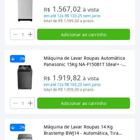
1.567,02
R$
à vista
em até
12x R$ 133,25
sem juros
total de R$ 1.599,00 a prazo
Adicionar ao carrinho
Máquina de Lavar Roupas Automática
2
%
Panasonic 15Kg NA-F150B1T Ideal+ -
Smartsense, Cesto Inox, Titânio
1.919,82
R$
à vista
em até
12x R$ 163,25
sem juros
total de R$ 1.959,00 a prazo
Adicionar ao carrinho
Máquina de Lavar Roupas 14 Kg
2
%
Brastemp BWJ14 - Automática, Tira
Manchas Advanced, Branca