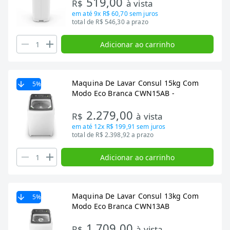
519,00
R$
à vista
em até
9x R$ 60,70
sem juros
total de R$ 546,30 a prazo
Adicionar ao carrinho
Maquina De Lavar Consul 15kg Com
5
%
Modo Eco Branca CWN15AB -
2.279,00
R$
à vista
em até
12x R$ 199,91
sem juros
total de R$ 2.398,92 a prazo
Adicionar ao carrinho
Maquina De Lavar Consul 13kg Com
5
%
Modo Eco Branca CWN13AB
1.709,00
R$
à vista