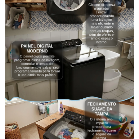
O Sistema
Ciclone dispensa
o agitador
central,
proporcionando
uma lavagem
mais eficiente e
maior cuidado
com as roupas,
além de oferecer
amplo espaço
interno.
PAINEL DIGITAL
MODERNO
O painel digital permite
programar ciclos de lavagem,
controlar o tempo de
funcionamento e salvar seu
programa favorito para tornar
o uso ainda mais prático.
FECHAMENTO
SUAVE DA
TAMPA
O sistema anti-
impacto
proporciona
fechamento suave
e seguro da
tampa,