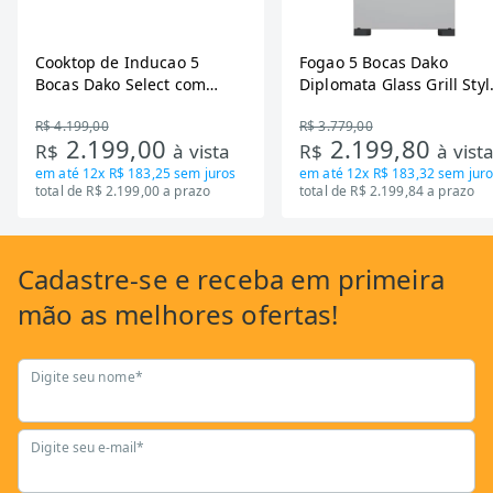
Cooktop de Inducao 5
Fogao 5 Bocas Dako
Bocas Dako Select com
Diplomata Glass Grill Styl
Zona Flexivel 220V
Timer Bivolt
R$ 4.199,00
R$ 3.779,00
2.199,00
2.199,80
R$
à vista
R$
à vist
em até
12x R$ 183,25
sem juros
em até
12x R$ 183,32
sem juro
total de R$ 2.199,00 a prazo
total de R$ 2.199,84 a prazo
Cadastre-se
e receba em primeira
mão as
melhores ofertas!
Digite seu nome*
Digite seu e-mail*