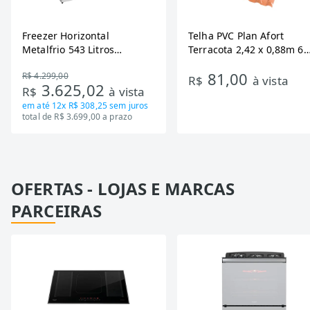
Freezer Horizontal
Telha PVC Plan Afort
Metalfrio 543 Litros
Terracota 2,42 x 0,88m 6
DA550IF - Dupla Ação,
Ondas
81,00
R$ 4.299,00
Tecnologia Inverter, Branco,
R$
à vista
3.625,02
R$
à vista
Bivolt
em até
12x R$ 308,25
sem juros
total de R$ 3.699,00 a prazo
OFERTAS - LOJAS E MARCAS
PARCEIRAS