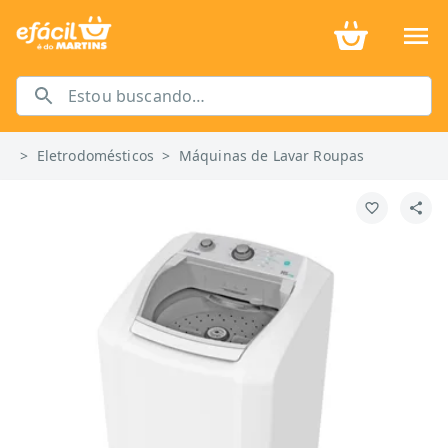
>
Eletrodomésticos
>
Máquinas de Lavar Roupas