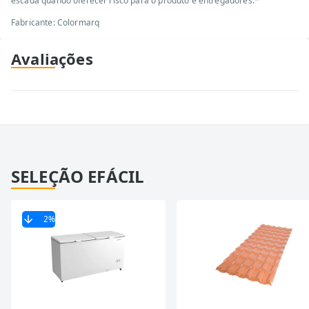
escada quando oferecer risco para o produto e entregadores.*
Fabricante: Colormarq
Avaliações
SELEÇÃO EFÁCIL
2
%