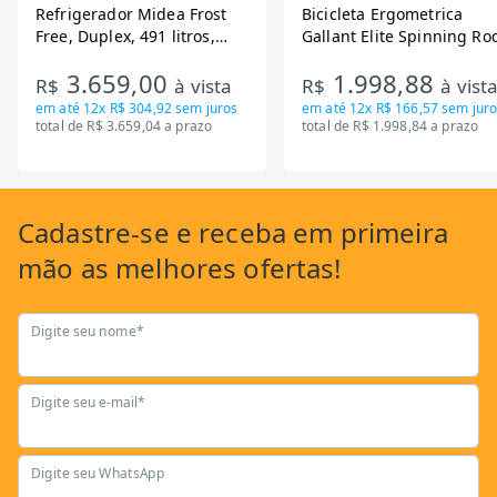
Refrigerador Midea Frost
Bicicleta Ergometrica
Free, Duplex, 491 litros,
Gallant Elite Spinning Ro
Inverter, Inox e Bivolt (MD-
de Inercia 13KG ate 110K
3.659,00
1.998,88
RT650EVK463)
Mecanica GSB13HBTA-PT
R$
à vista
R$
à vist
em até
12x R$ 304,92
sem juros
em até
12x R$ 166,57
sem juro
total de R$ 3.659,04 a prazo
total de R$ 1.998,84 a prazo
Cadastre-se
e receba em primeira
mão as
melhores ofertas!
Digite seu nome*
Digite seu e-mail*
Digite seu WhatsApp