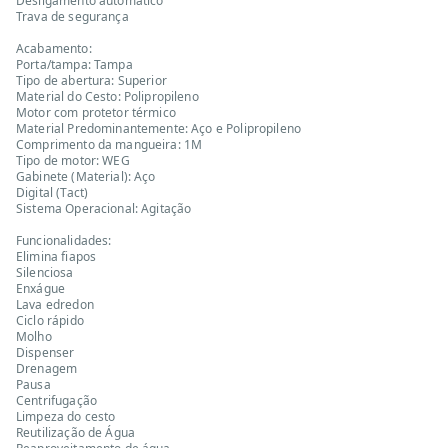
Desligamento automático
Trava de segurança
Acabamento:
Porta/tampa: Tampa
Tipo de abertura: Superior
Material do Cesto: Polipropileno
Motor com protetor térmico
Material Predominantemente: Aço e Polipropileno
Comprimento da mangueira: 1M
Tipo de motor: WEG
Gabinete (Material): Aço
Digital (Tact)
Sistema Operacional: Agitação
Funcionalidades:
Elimina fiapos
Silenciosa
Enxágue
Lava edredon
Ciclo rápido
Molho
Dispenser
Drenagem
Pausa
Centrifugação
Limpeza do cesto
Reutilização de Água