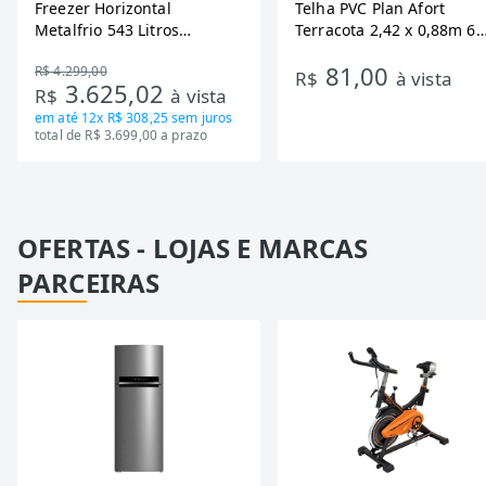
Freezer Horizontal
Telha PVC Plan Afort
Metalfrio 543 Litros
Terracota 2,42 x 0,88m 6
DA550IF - Dupla Ação,
Ondas
81,00
R$ 4.299,00
Tecnologia Inverter, Branco,
R$
à vista
3.625,02
R$
à vista
Bivolt
em até
12x R$ 308,25
sem juros
total de R$ 3.699,00 a prazo
OFERTAS - LOJAS E MARCAS
PARCEIRAS