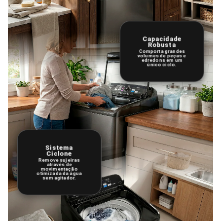
Capacidade
Robusta
Comporta grandes
volumes de peças e
edredons em um
único ciclo.
Sistema
Ciclone
Remove sujeiras
através de
movimentação
otimizada da água
sem agitador.