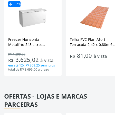
2
%
Freezer Horizontal
Telha PVC Plan Afort
Metalfrio 543 Litros
Terracota 2,42 x 0,88m 6
DA550IF - Dupla Ação,
Ondas
81,00
R$ 4.299,00
Tecnologia Inverter, Branco,
R$
à vista
3.625,02
R$
à vista
Bivolt
em até
12x R$ 308,25
sem juros
total de R$ 3.699,00 a prazo
OFERTAS - LOJAS E MARCAS
PARCEIRAS