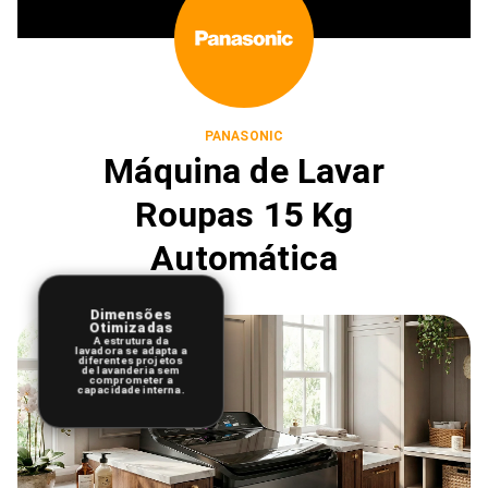
PANASONIC
Máquina de Lavar
Roupas 15 Kg
Automática
Dimensões
Otimizadas
A estrutura da
lavadora se adapta a
diferentes projetos
de lavanderia sem
comprometer a
capacidade interna.