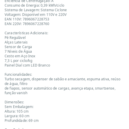
Eficiência de Centrifugação: A
Consumo de Energia: 0,39 kWh/ciclo
Sistema de Lavagem: Sistema Ciclone
Voltagem: Disponível em 110V e 220V
EAN 110V: 7896067228753
EAN 220V: 7896067228760
Características Adicionais:
Pé Regulável
Alças Laterais
Sensor de Carga
7 Níveis de Água
Cesto em Aço Inox
7,3 L por ciclo/kg
Painel Dial com LED Branco
Funcionalidades:
Turbo secagem, dispenser de sabão e amaciante, espuma ativa, reúso
de água, filtro
de fiapos, sensor automático de cargas, avança etapa, smartsense,
função vanish
Dimensões:
Sem Embalagem:
Altura: 105 cm
Largura: 60 cm
Profundidade: 69 cm