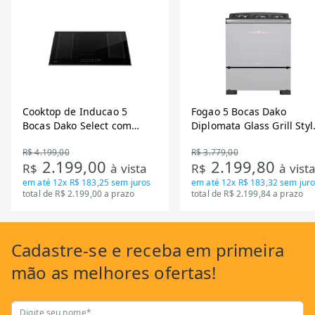
Cooktop de Inducao 5
Fogao 5 Bocas Dako
Bocas Dako Select com
Diplomata Glass Grill Styl
Zona Flexivel 220V
Timer Bivolt
R$ 4.199,00
R$ 3.779,00
2.199,00
2.199,80
R$
à vista
R$
à vist
em até
12x R$ 183,25
sem juros
em até
12x R$ 183,32
sem juro
total de R$ 2.199,00 a prazo
total de R$ 2.199,84 a prazo
Cadastre-se
e receba em primeira
mão as
melhores ofertas!
Digite seu nome*