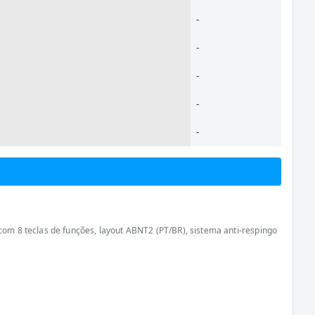
-
-
-
-
-
com 8 teclas de funções, layout ABNT2 (PT/BR), sistema anti-respingo