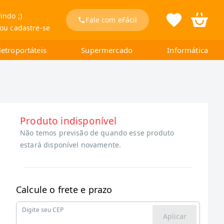
indo ;)
Fale com eFácil
 ou cadastre-se
letroportáteis
Supermercado
Informática
Produto indisponível
Não temos previsão de quando esse produto
estará disponível novamente.
Calcule o frete e prazo
Digite seu CEP
Aplicar