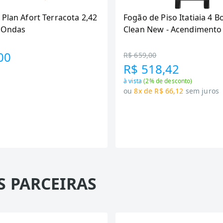
 Plan Afort Terracota 2,42
Fogão de Piso Itatiaia 4 B
6 Ondas
Clean New - Acendimento
Preto
00
R$ 659,00
R$ 518,42
à vista
(
2
% de desconto)
ou
8x de R$ 66,12
sem juros
S PARCEIRAS