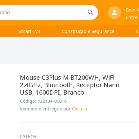
Bem-v
Entre
Smart TVs
Construção e Segurança
E
Mouse C3Plus M-BT200WH, WiFi
2.4GHz, Bluetooth, Receptor Nano
USB, 1600DPI, Branco
Código:
P32134-00016
Vendido e entregue por
Cavuca
C3TECH