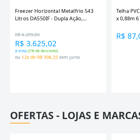
Freezer Horizontal Metalfrio 543
Telha PVC
Litros DA550IF - Dupla Ação,
x 0,88m 
Tecnologia Inverter, Branco, Bivolt
R$ 87,
R$ 4.299,00
R$ 3.625,02
à vista
(
2
% de desconto)
ou
12x de R$ 308,25
sem juros
OFERTAS - LOJAS E MARCA