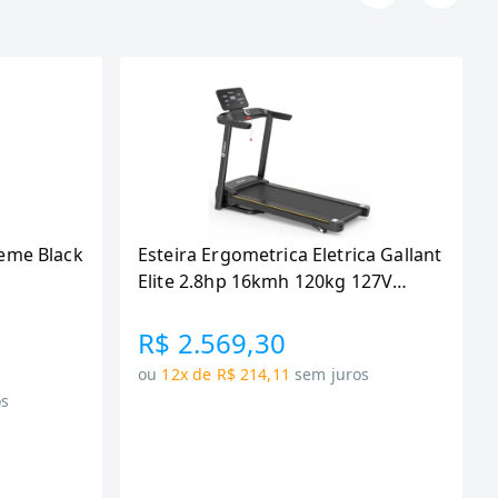
eme Black
Esteira Ergometrica Eletrica Gallant
Elite 2.8hp 16kmh 120kg 127V
(GEE12M28A-127PT)
R$ 2.569,30
ou
12x de R$ 214,11
sem juros
os