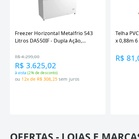
Freezer Horizontal Metalfrio 543
Telha PVC
Litros DA550IF - Dupla Ação,
x 0,88m 
Tecnologia Inverter, Branco, Bivolt
R$ 81,
R$ 4.299,00
R$ 3.625,02
à vista
(
2
% de desconto)
ou
12x de R$ 308,25
sem juros
OFERTAS - LOJAS E MARCA