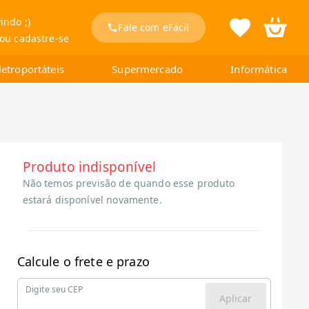
indo ;)
Fale com eFácil
 ou cadastre-se
letroportáteis
Supermercado
Informática
Produto indisponível
Não temos previsão de quando esse produto
estará disponível novamente.
Calcule o frete e prazo
Digite seu CEP
Aplicar