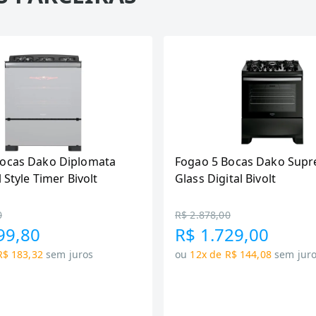
Bocas Dako Diplomata
Fogao 5 Bocas Dako Supr
l Style Timer Bivolt
Glass Digital Bivolt
0
R$ 2.878,00
99,80
R$ 1.729,00
R$ 183,32
sem juros
ou
12x de R$ 144,08
sem jur