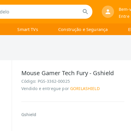
Bem-v
Entre
Smart TVs
Construção e Segurança
E
Mouse Gamer Tech Fury - Gshield
Código:
PGS-3362-00025
Vendido e entregue por
GORILASHIELD
Gshield