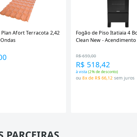
 Plan Afort Terracota 2,42
Fogão de Piso Itatiaia 4 B
6 Ondas
Clean New - Acendimento
Preto
00
R$ 659,00
R$ 518,42
à vista
(
2
% de desconto)
ou
8x de R$ 66,12
sem juros
S PARCEIRAS