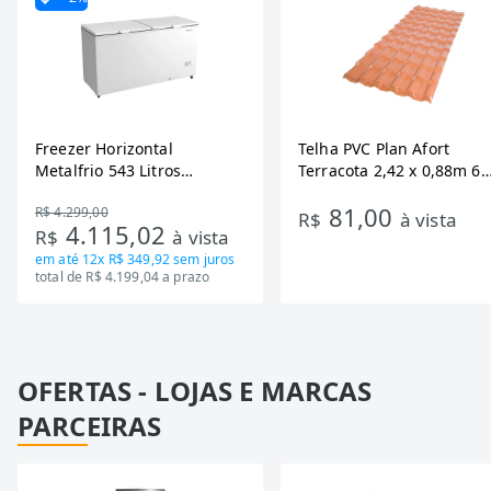
Freezer Horizontal
Telha PVC Plan Afort
Metalfrio 543 Litros
Terracota 2,42 x 0,88m 6
DA550IF - Dupla Ação,
Ondas
81,00
R$ 4.299,00
Tecnologia Inverter, Branco,
R$
à vista
4.115,02
R$
à vista
Bivolt
em até
12x R$ 349,92
sem juros
total de R$ 4.199,04 a prazo
OFERTAS - LOJAS E MARCAS
PARCEIRAS