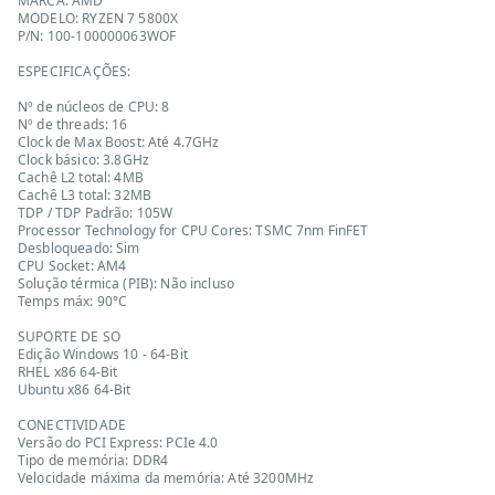
MARCA: AMD
MODELO: RYZEN 7 5800X
P/N: 100-100000063WOF
ESPECIFICAÇÕES:
Nº de núcleos de CPU: 8
Nº de threads: 16
Clock de Max Boost: Até 4.7GHz
Clock básico: 3.8GHz
Cachê L2 total: 4MB
Cachê L3 total: 32MB
TDP / TDP Padrão: 105W
Processor Technology for CPU Cores: TSMC 7nm FinFET
Desbloqueado: Sim
CPU Socket: AM4
Solução térmica (PIB): Não incluso
Temps máx: 90°C
SUPORTE DE SO
Edição Windows 10 - 64-Bit
RHEL x86 64-Bit
Ubuntu x86 64-Bit
CONECTIVIDADE
Versão do PCI Express: PCIe 4.0
Tipo de memória: DDR4
Velocidade máxima da memória: Até 3200MHz