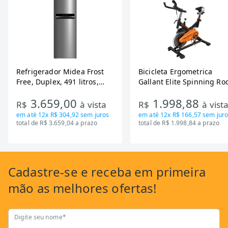
Refrigerador Midea Frost
Bicicleta Ergometrica
Free, Duplex, 491 litros,
Gallant Elite Spinning Ro
Inverter, Inox e Bivolt (MD-
de Inercia 13KG ate 110K
3.659,00
1.998,88
RT650EVK463)
Mecanica GSB13HBTA-PT
R$
à vista
R$
à vist
em até
12x R$ 304,92
sem juros
em até
12x R$ 166,57
sem juro
total de R$ 3.659,04 a prazo
total de R$ 1.998,84 a prazo
Cadastre-se
e receba em primeira
mão as
melhores ofertas!
Digite seu nome*