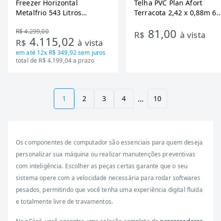
Freezer Horizontal
Telha PVC Plan Afort
Metalfrio 543 Litros
Terracota 2,42 x 0,88m 6
DA550IF - Dupla Ação,
Ondas
81,00
R$ 4.299,00
Tecnologia Inverter, Branco,
R$
à vista
4.115,02
R$
à vista
Bivolt
em até
12x R$ 349,92
sem juros
total de R$ 4.199,04 a prazo
...
1
2
3
4
10
Os componentes de computador são essenciais para quem deseja
personalizar sua máquina ou realizar manutenções preventivas
com inteligência. Escolher as peças certas garante que o seu
sistema opere com a velocidade necessária para rodar softwares
pesados, permitindo que você tenha uma experiência digital fluida
e totalmente livre de travamentos.