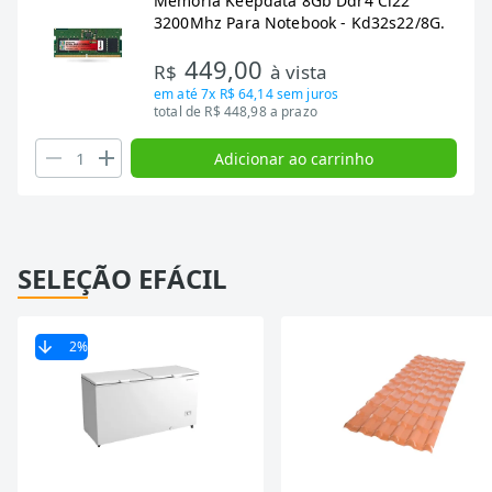
Memoria Keepdata 8Gb Ddr4 Cl22
3200Mhz Para Notebook - Kd32s22/8G.
449,00
R$
à vista
em até
7x R$ 64,14
sem juros
total de R$ 448,98 a prazo
Adicionar ao carrinho
SELEÇÃO EFÁCIL
2
%