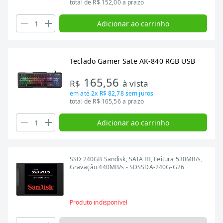
total de R$ 152,00 a prazo
Adicionar ao carrinho
Teclado Gamer Sate AK-840 RGB USB
165,56
R$
à vista
em até
2x R$ 82,78
sem juros
total de R$ 165,56 a prazo
Adicionar ao carrinho
SSD 240GB Sandisk, SATA III, Leitura 530MB/s,
Gravação 440MB/s - SDSSDA-240G-G26
Produto indisponível