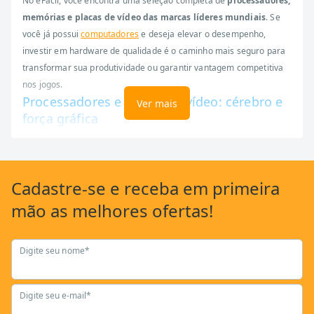
No eFácil, você encontra uma seleção completa de
processadores,
memórias e placas de vídeo das marcas líderes mundiais
. Se
você já possui
computadores
e deseja elevar o desempenho,
investir em hardware de qualidade é o caminho mais seguro para
transformar sua produtividade ou garantir vantagem competitiva
nos jogos.
Processadores e placas de vídeo: cérebro e
Ver mais
força gráfica
O processador é o componente que define a agilidade de
processamento do seu PC em todas as atividades diárias. Modelos
modernos com múltiplos núcleos permitem que você realize
Cadastre-se
e receba em primeira
diversas tarefas simultaneamente, enquanto uma placa de vídeo
mão as
melhores ofertas!
dedicada é indispensável para quem trabalha com edições visuais
ou deseja jogar com gráficos ultrarrealistas.
Digite seu nome*
Combinar esses dois itens com uma placa-mãe compatível é o
primeiro passo para um setup equilibrado e potente. Para garantir
que toda essa tecnologia funcione com segurança contra
Digite seu e-mail*
oscilações na rede, não esqueça de conferir nossos itens de