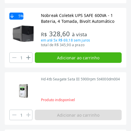
Nobreak Coletek UPS SAFE 600VA - 1
5
%
Bateria, 4 Tomada, Bivolt Automático
328,60
R$
à vista
em até
5x R$ 69,18
sem juros
total de R$ 345,90 a prazo
Adicionar ao carrinho
Hd 4tb Seagate Sata III 5900rpm St4000dm004
Produto indisponível
Adicionar ao carrinho