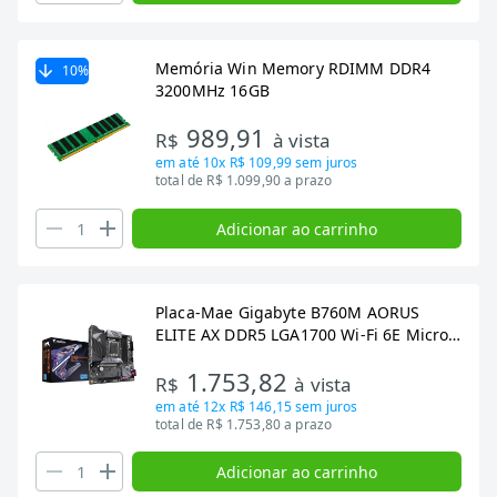
Memória Win Memory RDIMM DDR4
10
%
3200MHz 16GB
989,91
R$
à vista
em até
10x R$ 109,99
sem juros
total de R$ 1.099,90 a prazo
Adicionar ao carrinho
Placa-Mae Gigabyte B760M AORUS
ELITE AX DDR5 LGA1700 Wi-Fi 6E Micro
ATX
1.753,82
R$
à vista
em até
12x R$ 146,15
sem juros
total de R$ 1.753,80 a prazo
Adicionar ao carrinho