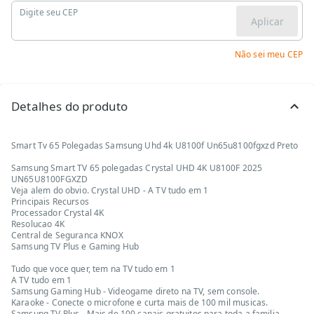
Digite seu CEP
Aplicar
Não sei meu CEP
Detalhes do produto
Smart Tv 65 Polegadas Samsung Uhd 4k U8100f Un65u8100fgxzd Preto
Samsung Smart TV 65 polegadas Crystal UHD 4K U8100F 2025
UN65U8100FGXZD
Veja alem do obvio. Crystal UHD - A TV tudo em 1
Principais Recursos
Processador Crystal 4K
Resolucao 4K
Central de Seguranca KNOX
Samsung TV Plus e Gaming Hub
Tudo que voce quer, tem na TV tudo em 1
A TV tudo em 1
Samsung Gaming Hub - Videogame direto na TV, sem console.
Karaoke - Conecte o microfone e curta mais de 100 mil musicas.
Samsung TV Plus - Mais de 100 canais gratuitos para toda a familia.