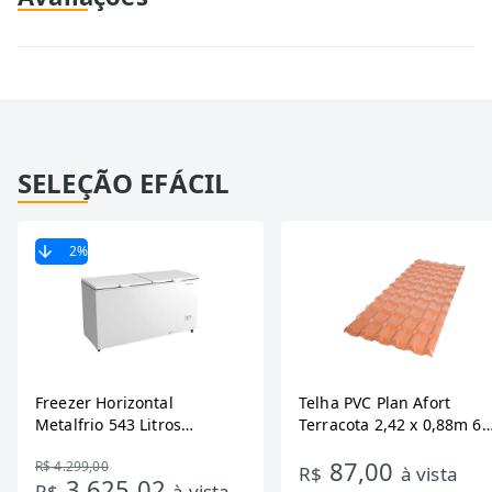
SELEÇÃO EFÁCIL
2
%
Freezer Horizontal
Telha PVC Plan Afort
Metalfrio 543 Litros
Terracota 2,42 x 0,88m 6
DA550IF - Dupla Ação,
Ondas
87,00
R$ 4.299,00
Tecnologia Inverter, Branco,
R$
à vista
3.625,02
R$
à vista
Bivolt