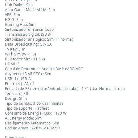
Hub Daily+: Sim
Auto Game Mode ALLM: Sim
VRR: Sim
HGiG: Sim
Gaming Hub: Sim
Sintonizador e Transmissao:
Transmissao digital: ISDB-T
Sintonizador analogico: Sim (Trinorma)
Data Broadcasting: GINGA
TV Key: Sim
WiFi: Sim (Wi-Fi 5)
Bluetooth: Sim (BT 5.2)
HDMI: 3
Canal de Retorno de Audio HDMI: eARC/ARC
Anynet+ (HDMI-CEC) : Sim
USB: 1x USB-A
Ethernet (LAN) :1
Entrada de RF (terrestre/entrada de cabo) : 1 / 1 (Uso Normal para o
Terrestre) / 0
Design: Slim
Tipo de bordas: 3 bordas infinitas
Tipo de suporte: Flat feet
Consumo de Energia (Max) : 170 W
AI Energy Mode: Sim
Desligamento Automatico: Sim
Codigo Anatel: 22879-23-02217
Dimensoes: