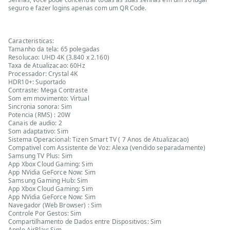
seguro e fazer logins apenas com um QR Code.
Caracteristicas:
Tamanho da tela: 65 polegadas
Resolucao: UHD 4K (3.840 x 2.160)
Taxa de Atualizacao: 60Hz
Processador: Crystal 4K
HDR10+: Suportado
Contraste: Mega Contraste
Som em movimento: Virtual
Sincronia sonora: Sim
Potencia (RMS) : 20W
Canais de audio: 2
Som adaptativo: Sim
Sistema Operacional: Tizen Smart TV ( 7 Anos de Atualizacao)
Compativel com Assistente de Voz: Alexa (vendido separadamente)
Samsung TV Plus: Sim
App Xbox Cloud Gaming: Sim
App NVidia GeForce Now: Sim
Samsung Gaming Hub: Sim
App Xbox Cloud Gaming: Sim
App NVidia GeForce Now: Sim
Navegador (Web Browser) : Sim
Controle Por Gestos: Sim
Compartilhamento de Dados entre Dispositivos: Sim
Apple AirPlay: Sim