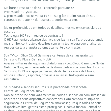
Melhore a resolucao do seu conteudo para ate 4K
Processador Crystal 4K2
O processador exclusivo da TV Samsung faz a otimizacao de seu
conteudo para ate 4K de resolucao, conforme a cena.
Maior profundidade em todos os detalhes, mesmo em cenas claras e
escuras
Tecnologia HDR com realce de contraste4
O HDR aumenta o alcance dos niveis de luz na sua TV, proporcionando
mais brilho, contraste e detalhes com uma tecnologia que analisa as
regioes da tela e ajusta automaticamente o contraste.
Sua TV com Xbox Cloud Gaming e centenas de canais gratuitos
Samsung TV Plus e Gaming Hub6
Acesse milhares de jogos nas plataformas Xbox Cloud Gaming e Nvidia
GeForce Now, sem necessidade de downloads ou de consoles. E com o
Samsung TV Plus e apps parceiros, desfrute de canais de filmes,
noticias, infantil, esportes, novelas e musicas, tudo gratis e sem
assinatura.
Seus dados e senhas seguros, sua privacidade preservada
Central de Seguranca Knox7
Nao se preocupe com vazamento de dados e senhas ou com invasao de
hackers aos seus dispositivos conectados. Com camada multipla de
seguranca, a Central de Seguranca Knox assegura que todos os seus
dispositivos inteligentes estao protegidos. E com a funcao Central de
Senhas, voce pode concentrar todas as suas senhas em um so lugar