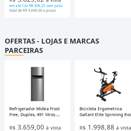
em até
12x R$ 308,25
sem juros
total de R$ 3.699,00 a prazo
OFERTAS - LOJAS E MARCAS
PARCEIRAS
Refrigerador Midea Frost
Bicicleta Ergometrica
Free, Duplex, 491 litros,
Gallant Elite Spinning Ro
Inverter, Inox e Bivolt (MD-
de Inercia 13KG ate 110K
3.659,00
1.998,88
RT650EVK463)
Mecanica GSB13HBTA-PT
R$
à vista
R$
à vist