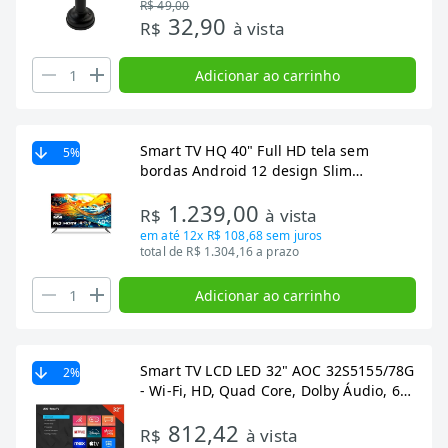
R$ 49,00
32,90
R$
à vista
Adicionar ao carrinho
Smart TV HQ 40" Full HD tela sem
5
%
bordas Android 12 design Slim
HQS40NKHM
1.239,00
R$
à vista
em até
12x R$ 108,68
sem juros
total de R$ 1.304,16 a prazo
Adicionar ao carrinho
Smart TV LCD LED 32" AOC 32S5155/78G
2
%
- Wi-Fi, HD, Quad Core, Dolby Áudio, 60
Hz
812,42
R$
à vista