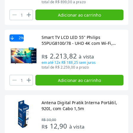
total de R$ 899,00 a prazo
Adicionar ao carrinho
Smart TV LCD LED 55" Philips
2
%
55PUG8100/78 - UHD 4K com Wi-Fi,
Dolby Atmos, Quad Core, 3 HDMI, 2
2.213,82
USB, 60 Hz
R$
à vista
em até
12x R$ 188,25
sem juros
total de R$ 2.259,00 a prazo
Adicionar ao carrinho
Antena Digital Pratik Interna Portátil,
920I, com Cabo 1,5m
R$ 30,00
12,90
R$
à vista