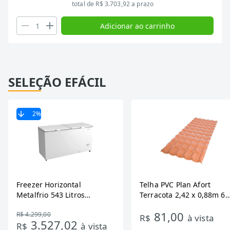
total de R$ 3.703,92 a prazo
Adicionar ao carrinho
SELEÇÃO EFÁCIL
2
%
Freezer Horizontal
Telha PVC Plan Afort
Metalfrio 543 Litros
Terracota 2,42 x 0,88m 6
DA550IF - Dupla Ação,
Ondas
81,00
R$ 4.299,00
Tecnologia Inverter, Branco,
R$
à vista
3.527,02
R$
à vista
Bivolt