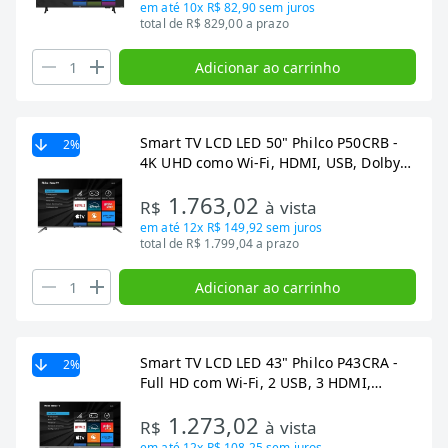
em até
10x R$ 82,90
sem juros
total de R$ 829,00 a prazo
Adicionar ao carrinho
Smart TV LCD LED 50" Philco P50CRB -
2
%
4K UHD como Wi-Fi, HDMI, USB, Dolby
Aúdio, 60Hz
1.763,02
R$
à vista
em até
12x R$ 149,92
sem juros
total de R$ 1.799,04 a prazo
Adicionar ao carrinho
Smart TV LCD LED 43" Philco P43CRA -
2
%
Full HD com Wi-Fi, 2 USB, 3 HDMI,
HDR10, Roku TV, 60Hz
1.273,02
R$
à vista
em até
12x R$ 108,25
sem juros