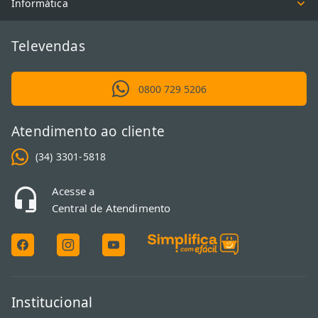
Informática
sala?</h2><p>Para escolher o tamanho ideal, meça a distância
entre o sofá e o local da instalação. Para uma televisão 4K,
multiplique a distância em metros por 21 para obter as polegadas
Televendas
sugeridas. Isso garante que você aproveite toda a resolução da
tela sem causar cansaço visual durante o uso.</p>
0800 729 5206
Atendimento ao cliente
(34) 3301-5818
Acesse a
Central de Atendimento
Institucional