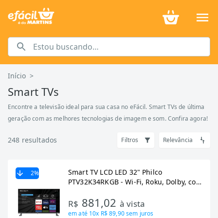
Início
>
Smart TVs
Encontre a televisão ideal para sua casa no eFácil. Smart TVs de última
geração com as melhores tecnologias de imagem e som. Confira agora!
248
resultados
Filtros
Relevância
Smart TV LCD LED 32" Philco
2
%
PTV32K34RKGB - Wi-Fi, Roku, Dolby, com
2 HDMI, 2 USB
881,02
R$
à vista
em até
10x R$ 89,90
sem juros