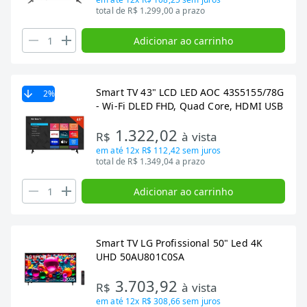
total de R$ 1.299,00 a prazo
Adicionar ao carrinho
Smart TV 43" LCD LED AOC 43S5155/78G
2
%
- Wi-Fi DLED FHD, Quad Core, HDMI USB
1.322,02
R$
à vista
em até
12x R$ 112,42
sem juros
total de R$ 1.349,04 a prazo
Adicionar ao carrinho
Smart TV LG Profissional 50" Led 4K
UHD 50AU801C0SA
3.703,92
R$
à vista
em até
12x R$ 308,66
sem juros