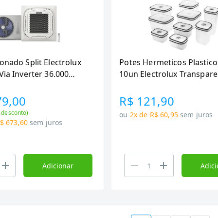
onado Split Electrolux
Potes Hermeticos Plastico
Via Inverter 36.000
10un Electrolux Transpar
 Efficient Monofasico
36F/KE36F/KIP3648
79,00
R$ 121,90
 desconto)
ou
2x de R$ 60,95
sem juros
$ 673,60
sem juros
Adicionar
Adici