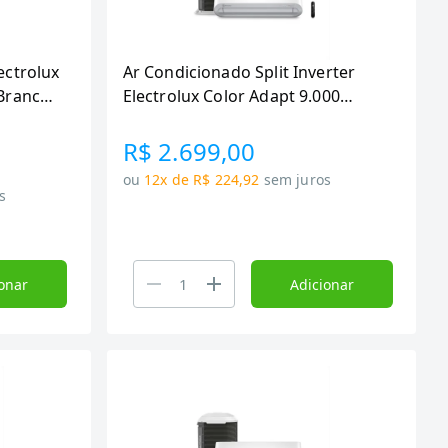
ectrolux
Ar Condicionado Split Inverter
 Branco
Electrolux Color Adapt 9.000
BTUs, Frio e (YI09F-YE09F)
R$ 2.699,00
ou
12x de R$ 224,92
sem juros
s
onar
Adicionar