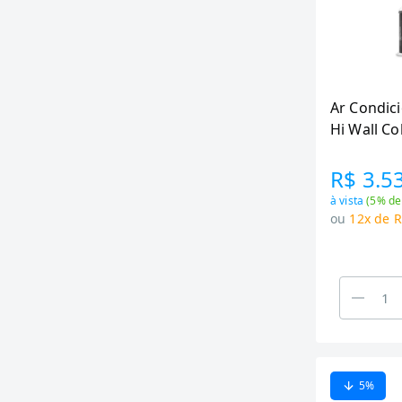
Ar Condici
Hi Wall Co
24.000 Bt
Branco JI2
R$ 3.5
à vista
(
5
% de
ou
12x de R
5
%