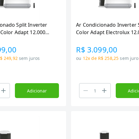
onado Split Inverter
Ar Condicionado Inverter S
 Color Adapt 12.000
Color Adapt Electrolux 12
BTUs, Frio e (YI12F-YE12F)
BTUS, Quente/Frio e (YI12R-
YE12R)
99,00
R$ 3.099,00
$ 249,92
sem juros
ou
12x de R$ 258,25
sem juro
Adicionar
Adici