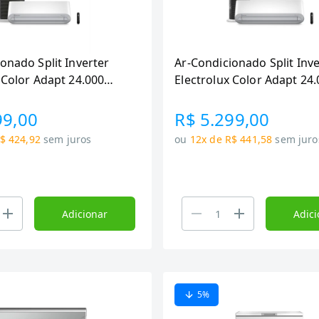
onado Split Inverter
Ar-Condicionado Split Inve
 Color Adapt 24.000
Electrolux Color Adapt 24
BTUs, Frio e (YI24F-YE24F)
BTUs Quente/Fr
99,00
R$ 5.299,00
$ 424,92
sem juros
ou
12x de R$ 441,58
sem juro
Adicionar
Adici
5
%