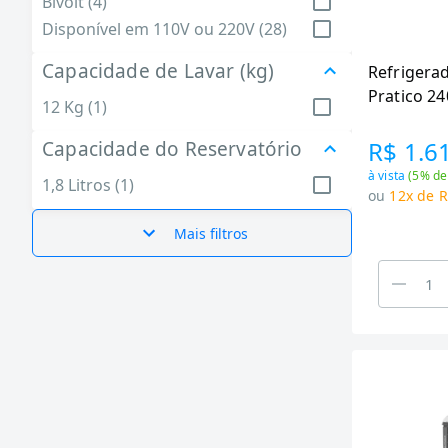
Bivolt (4)
Disponível em 110V ou 220V (28)
Capacidade de Lavar (kg)
Refrigerad
Pratico 24
12 Kg (1)
Branco RE
R$ 1.6
Capacidade do Reservatório
à vista
(
5
% de
1,8 Litros (1)
ou
12x de R
Mais filtros