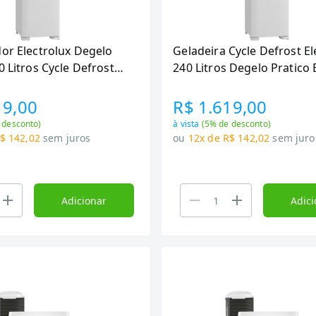
or Electrolux Degelo
Geladeira Cycle Defrost El
0 Litros Cycle Defrost
240 Litros Degelo Pratico
31 -
RE31 -
19,00
R$ 1.619,00
 desconto)
à vista
(
5
% de desconto)
$ 142,02
sem juros
ou
12x de R$ 142,02
sem juro
Adicionar
Adici