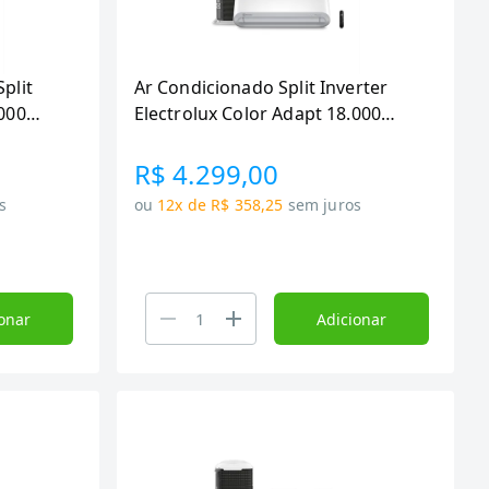
plit
Ar Condicionado Split Inverter
.000
Electrolux Color Adapt 18.000
BTUs, Frio e (YI18F/YE18F)
R$ 4.299,00
s
ou
12x de R$ 358,25
sem juros
onar
Adicionar