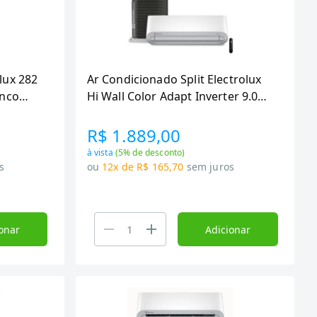
lux 282
Ar Condicionado Split Electrolux
anco
Hi Wall Color Adapt Inverter 9.000
Btu/h Frio Monofasico Branco
JI09F/JE09F
R$ 1.889,00
à vista
(
5
% de desconto)
s
ou
12x de R$ 165,70
sem juros
onar
Adicionar