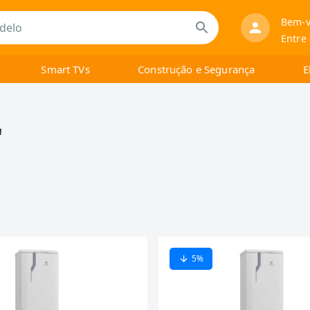
Bem-v
Entre
Smart TVs
Construção e Segurança
E
"
5
%