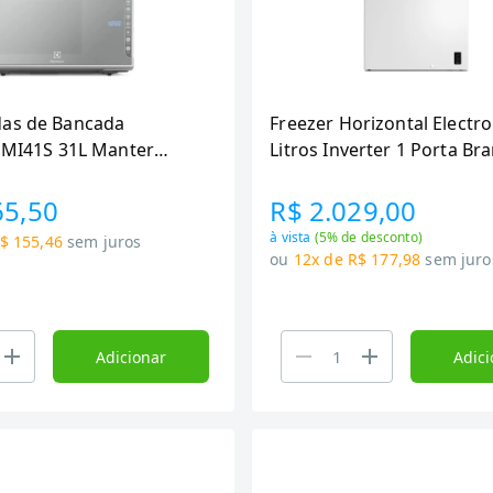
as de Bancada
Freezer Horizontal Electro
x MI41S 31L Manter
Litros Inverter 1 Porta Br
Tira Odor Cinza
HB300 Bivolt
65,50
R$ 2.029,00
à vista
(
5
% de desconto)
$ 155,46
sem juros
ou
12x de R$ 177,98
sem juro
Adicionar
Adici