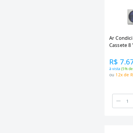
Ar Condici
Cassete 8 
BTU/h Frio
Branco KI
R$ 7.6
à vista
(
5
% de
ou
12x de R