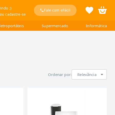
indo ;)
Fale com eFácil
 ou cadastre-se
letroportáteis
Supermercado
Informática
Ordenar por:
Relevância