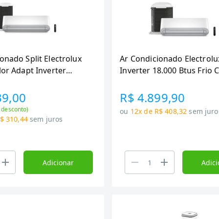
onado Split Electrolux
Ar Condicionado Electrolu
lor Adapt Inverter
Inverter 18.000 Btus Frio 
u/h Frio Monofasico
Adapt Branco -
4F/JE24F
39,00
R$ 4.899,90
 desconto)
ou
12x de R$ 408,32
sem juro
$ 310,44
sem juros
Adicionar
Adici