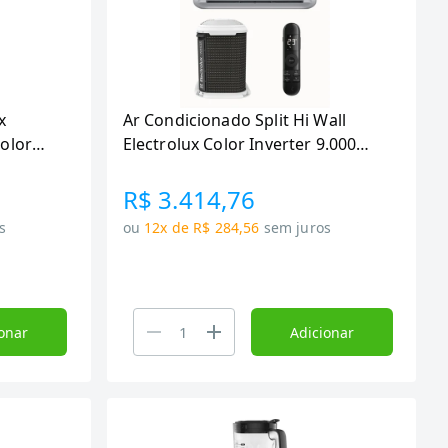
x
Ar Condicionado Split Hi Wall
Color
Electrolux Color Inverter 9.000
Btus Frio R-32
R$ 3.414,76
s
ou
12x de R$ 284,56
sem juros
onar
Adicionar