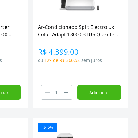
rter
Ar-Condicionado Split Electrolux
.000
Color Adapt 18000 BTUS Quente e
io e -YI24R/YE24R
Frio Inverter (YI18R-YE18R)
R$ 4.399,00
s
ou
12x de R$ 366,58
sem juros
onar
Adicionar
5
%