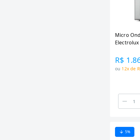
Micro Ond
Electrolu
Aquecido 
R$ 1.8
ou
12x de R
5
%