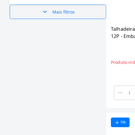
Cabo (3)
Disponível em 110V ou 220V (81)
Mais filtros
Disponível em 127V ou 220V (5)
Gasolina (2)
Talhadeira
12P - Emb
Não Informado (1)
Unidades
Pilha (3)
Produto ind
5
%