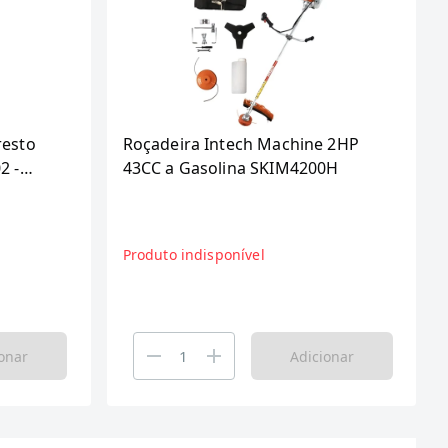
resto
Roçadeira Intech Machine 2HP
2 -
43CC a Gasolina SKIM4200H
es
Produto indisponível
onar
Adicionar