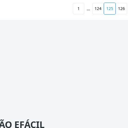
...
1
124
125
126
ÃO EFÁCIL