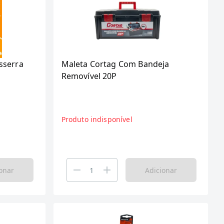
sserra
Maleta Cortag Com Bandeja
Removível 20P
Produto indisponível
onar
Adicionar