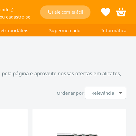
indo ;)
Fale com eFácil
 ou cadastre-se
letroportáteis
Supermercado
Informática
pela página e aproveite nossas ofertas em alicates,
Ordenar por:
Relevância