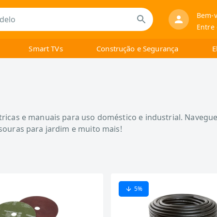
Bem-v
Entre
Smart TVs
Construção e Segurança
E
ricas e manuais para uso doméstico e industrial. Navegue 
ssouras para jardim e muito mais!
5
%