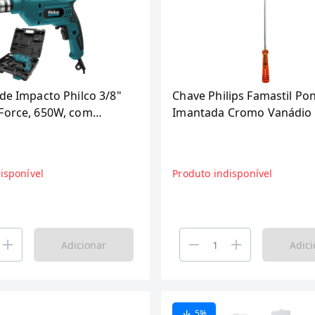
de Impacto Philco 3/8"
Chave Philips Famastil Po
Force, 650W, com
Imantada Cromo Vanádio 
800RPM
10P
isponível
Produto indisponível
Adicionar
Adici
5
%