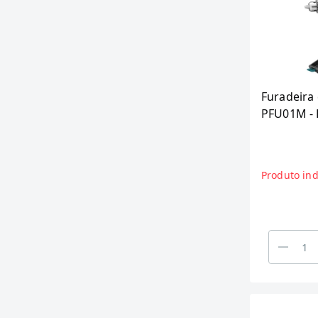
Furadeira 
PFU01M - 
Maleta, 2
Produto ind