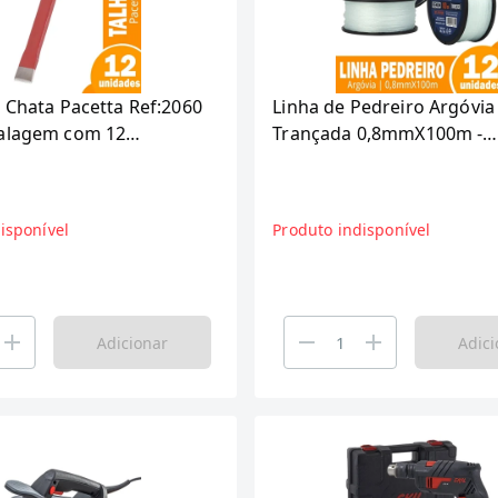
 Chata Pacetta Ref:2060
Linha de Pedreiro Argóvia
alagem com 12
Trançada 0,8mmX100m -
Embalagem com 12 Unida
isponível
Produto indisponível
Adicionar
Adici