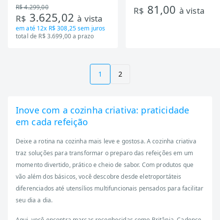
81,00
R$ 4.299,00
Tecnologia Inverter, Branco,
R$
à vista
3.625,02
R$
à vista
Bivolt
em até
12x R$ 308,25
sem juros
total de R$ 3.699,00 a prazo
1
2
Inove com a cozinha criativa: praticidade
em cada refeição
Deixe a rotina na cozinha mais leve e gostosa. A cozinha criativa
traz soluções para transformar o preparo das refeições em um
momento divertido, prático e cheio de sabor. Com produtos que
vão além dos básicos, você descobre desde eletroportáteis
diferenciados até utensílios multifuncionais pensados para facilitar
seu dia a dia.
Aqui, você encontra marcas reconhecidas como Britânia, Cadence