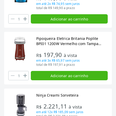
em até
2x R$ 74,95
sem juros
total de R$ 149,90 a prazo
Adicionar ao carrinho
Pipoqueira Eletrica Britania Poplite
BPI01 1200W Vermelho com Tampa
Dosadora
197,90
R$
à vista
em até
3x R$ 65,97
sem juros
total de R$ 197,91 a prazo
Adicionar ao carrinho
Ninja Creami Sorveteira
2.221,11
R$
à vista
em até
12x R$ 185,09
sem juros