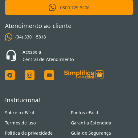
extras e a facilidade de limpeza.
Eles são compactos e ideais
0800 729 5206
para quem busca versatilidade
e eficiência na cozinha.
Atendimento ao cliente
Com criatividade, qualquer rotina pode ganhar mais sabor e
diversão. O eFácil tem tudo para você experimentar, inovar e
(34) 3301-5818
surpreender em cada refeição. Experimente também nossos
processadores de alimentos
e garanta ainda mais praticidade ao
Acesse a
cozinhar!
Central de Atendimento
Institucional
Sobre o eFácil
Pontos eFácil
Termos de uso
Garantia Estendida
Política de privacidade
Guia de Segurança