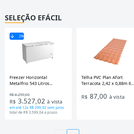
SELEÇÃO EFÁCIL
2
%
Freezer Horizontal
Telha PVC Plan Afort
Metalfrio 543 Litros
Terracota 2,42 x 0,88m 6
DA550IF - Dupla Ação,
Ondas
87,00
R$ 4.299,00
Tecnologia Inverter, Branco,
R$
à vista
3.527,02
R$
à vista
Bivolt
em até
12x R$ 299,92
sem juros
total de R$ 3.599,04 a prazo