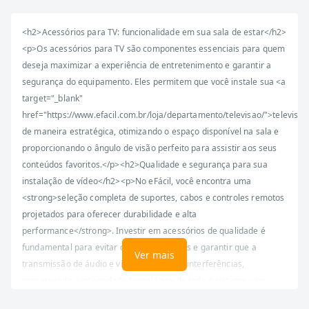
<h2>Acessórios para TV: funcionalidade em sua sala de estar</h2>
<p>Os acessórios para TV são componentes essenciais para quem
deseja maximizar a experiência de entretenimento e garantir a
segurança do equipamento. Eles permitem que você instale sua <a
target="_blank"
href="https://www.efacil.com.br/loja/departamento/televisao/">televisã
de maneira estratégica, otimizando o espaço disponível na sala e
proporcionando o ângulo de visão perfeito para assistir aos seus
conteúdos favoritos.</p><h2>Qualidade e segurança para sua
instalação de vídeo</h2><p>No eFácil, você encontra uma
<strong>seleção completa de suportes, cabos e controles remotos
projetados para oferecer durabilidade e alta
performance</strong>. Investir em acessórios de qualidade é
fundamental para evitar quedas acidentais e garantir que a
Ver mais
transmissão de áudio e vídeo ocorra sem interferências,
preservando a integridade tecnológica de todo o sistema.</p>
<h3>Organização e estética para sua sala</h3><p>Para