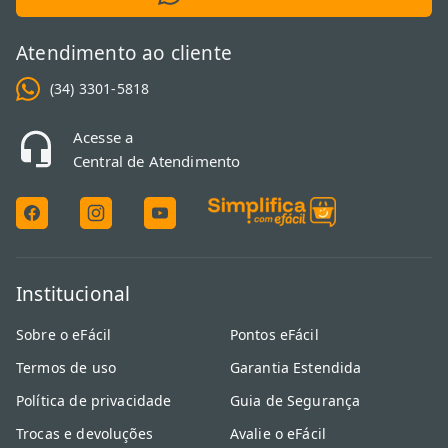
evitando chuviscos ou falhas de conexão que prejudicam a sua
imersão completa.</p>
Atendimento ao cliente
(34) 3301-5818
Acesse a
Central de Atendimento
Institucional
Sobre o eFácil
Pontos eFácil
Termos de uso
Garantia Estendida
Política de privacidade
Guia de Segurança
Trocas e devoluções
Avalie o eFácil