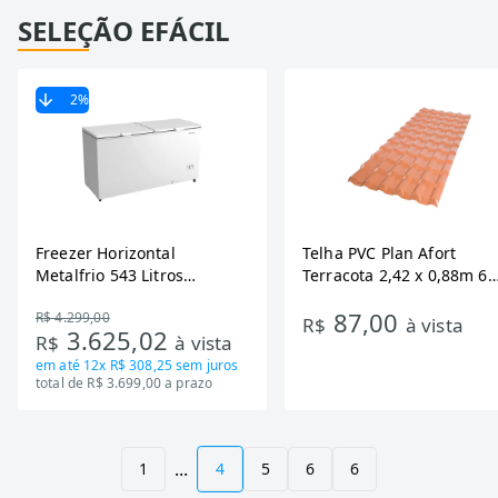
SELEÇÃO EFÁCIL
2
%
Freezer Horizontal
Telha PVC Plan Afort
Metalfrio 543 Litros
Terracota 2,42 x 0,88m 6
DA550IF - Dupla Ação,
Ondas
87,00
R$ 4.299,00
Tecnologia Inverter, Branco,
R$
à vista
3.625,02
R$
à vista
Bivolt
em até
12x R$ 308,25
sem juros
total de R$ 3.699,00 a prazo
...
1
4
5
6
6