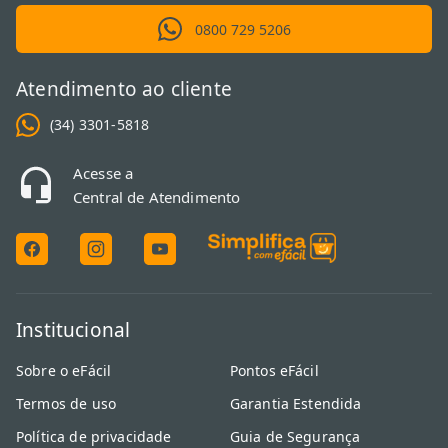
imagem</strong>. Eles são fundamentais para aproveitar
0800 729 5206
resoluções elevadas, como o 4K, e tecnologias de som modernas,
evitando chuviscos ou falhas de conexão que prejudicam a sua
imersão completa.</p>
Atendimento ao cliente
(34) 3301-5818
Acesse a
Central de Atendimento
Institucional
Sobre o eFácil
Pontos eFácil
Termos de uso
Garantia Estendida
Política de privacidade
Guia de Segurança