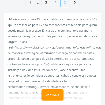
...
1
3
4
5
6
<h2>Acessórios para TV: funcionalidade em sua sala de estar</h2>
<p>Os acessórios para TV são componentes essenciais para quem
deseja maximizar a experiência de entretenimento e garantir a
segurança do equipamento. Eles permitem que você instale sua <a
target="_blank"
href="https://www.efacil.com.br/loja/departamento/televisao/">televisã
de maneira estratégica, otimizando o espaço disponível na sala e
proporcionando o ângulo de visão perfeito para assistir aos seus
conteúdos favoritos.</p><h2>Qualidade e segurança para sua
instalação de vídeo</h2><p>No eFácil, você encontra uma
<strong>seleção completa de suportes, cabos e controles remotos
projetados para oferecer durabilidade e alta
performance</strong>. Investir em acessórios de qualidade é
fundamental para evitar quedas acidentais e garantir que a
Ver mais
transmissão de áudio e vídeo ocorra sem interferências,
preservando a integridade tecnológica de todo o sistema.</p>