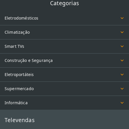
target="_blank"
Categorias
href="https://www.efacil.com.br/loja/departamento/games-/">videogam
</a>ou receptores, seja estável e livre de atrasos, elevando a
Eletrodomésticos
qualidade técnica do seu cinema em casa.</p><p>No eFácil,
selecionamos apenas acessórios certificados que entregam o
Climatização
melhor custo-benefício e facilidade na montagem. Aproveite
nossas condições exclusivas para renovar sua instalação,
Smart TVs
garantindo que sua central de entretenimento seja funcional,
segura e extremamente moderna para toda a família desfrutar de
Construção e Segurança
momentos inesquecíveis com a máxima qualidade visual.</p>
<h2>Como escolher o suporte ideal para minha televisão?</h2>
Eletroportáteis
<p>Para escolher o suporte ideal, verifique o peso do aparelho e o
padrão VESA, que é a distância entre os furos na parte traseira da
Supermercado
TV. Modelos articulados oferecem maior versatilidade de
movimento, enquanto suportes fixos mantêm a tela bem rente à
Informática
parede, economizando espaço no ambiente.</p><h2>Qual a
importância de utilizar cabos HDMI de qualidade?</h2><p>Cabos
HDMI de alta qualidade <strong>garantem que o sinal de áudio e
Televendas
vídeo seja transmitido sem perdas ou interferências na