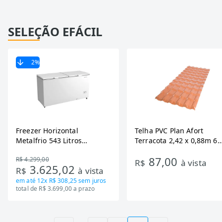
SELEÇÃO EFÁCIL
2
%
Freezer Horizontal
Telha PVC Plan Afort
Metalfrio 543 Litros
Terracota 2,42 x 0,88m 6
DA550IF - Dupla Ação,
Ondas
87,00
R$ 4.299,00
Tecnologia Inverter, Branco,
R$
à vista
3.625,02
R$
à vista
Bivolt
em até
12x R$ 308,25
sem juros
total de R$ 3.699,00 a prazo