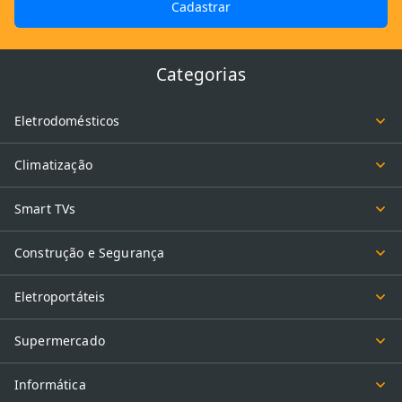
Cadastrar
disponíveis em cores variadas, como preto, branco, rosa, verde,
azul, cinza e transparente.
Categorias
Películas resistentes e versáteis
Nossa seleção de acessórios para smartphones também conta
Eletrodomésticos
com películas frontais e traseiras, compatíveis com os mais
variados modelos de telefones e
tablets
. Temos opções feitas em
Climatização
materiais resistentes, como nano vidro, hydrogel e fibra de
carbono, além de modelos com tecnologia que bloqueia a luz UV
Smart TVs
azul.
Construção e Segurança
Fones de ouvido e headsets eficientes
Eletroportáteis
Por aqui, você também encontra fones de ouvido e headsets com
fio ou que se conectam ao aparelho através da tecnologia
Supermercado
Bluetooth.
Cabos e fontes de carregadores
Informática