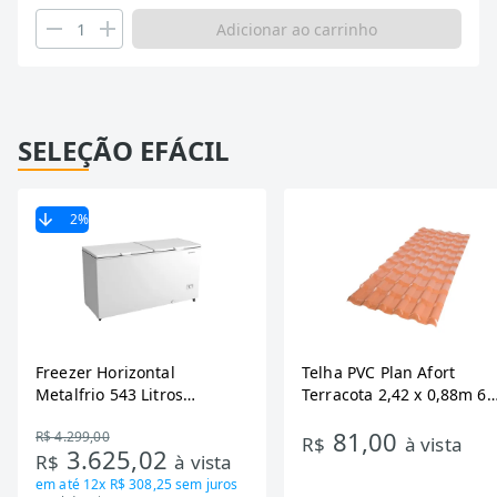
Adicionar ao carrinho
SELEÇÃO EFÁCIL
2
%
Freezer Horizontal
Telha PVC Plan Afort
Metalfrio 543 Litros
Terracota 2,42 x 0,88m 6
DA550IF - Dupla Ação,
Ondas
81,00
R$ 4.299,00
Tecnologia Inverter, Branco,
R$
à vista
3.625,02
R$
à vista
Bivolt
em até
12x R$ 308,25
sem juros