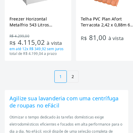
Freezer Horizontal
Telha PVC Plan Afort
Metalfrio 543 Litros
Terracota 2,42 x 0,88m 6
DA550IF - Dupla Ação,
Ondas
81,00
R$ 4.299,00
Tecnologia Inverter, Branco,
R$
à vista
4.115,02
R$
à vista
Bivolt
em até
12x R$ 349,92
sem juros
total de R$ 4.199,04 a prazo
1
2
Agilize sua lavanderia com uma centrífuga
de roupas no eFácil
Otimizar o tempo dedicado às tarefas domésticas exige
eletrodomésticos eficientes e focados em alta performance para o
dia a dia. No eFácil, você dispõe de uma seleção completa de