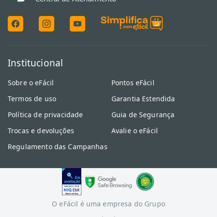
A capacidade da centrífuga de roupas deve acompanhar o volume
de peças lavadas no seu tanquinho ou máquina manual de lavar.
Modelos de 5kg a 10kg atendem perfeitamente à demanda de
famílias que buscam escorrer tecidos pesados com total eficiência.
Institucional
Sobre o eFácil
Pontos eFácil
Termos de uso
Garantia Estendida
Política de privacidade
Guia de Segurança
Trocas e devoluções
Avalie o eFácil
Regulamento das Campanhas
O eFácil é uma empresa do Grupo