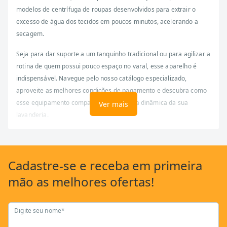
modelos de centrífuga de roupas desenvolvidos para extrair o
excesso de água dos tecidos em poucos minutos, acelerando a
secagem.
Seja para dar suporte a um tanquinho tradicional ou para agilizar a
rotina de quem possui pouco espaço no varal, esse aparelho é
indispensável. Navegue pelo nosso catálogo especializado,
aproveite as melhores condições de pagamento e descubra como
esse equipamento compacto transforma a dinâmica da sua
Ver mais
lavanderia.
O que considerar ao comprar uma
centrífuga
O primeiro passo para escolher o modelo ideal é
avaliar o volume
Cadastre-se
e receba em primeira
diário de peças que a sua família costuma lavar
. Fatores como
mão as
melhores ofertas!
a capacidade em quilos de roupa molhada e a velocidade de
rotação do tambor por minuto influenciam diretamente na
eficiência e rapidez da extração da água.
Digite seu nome*