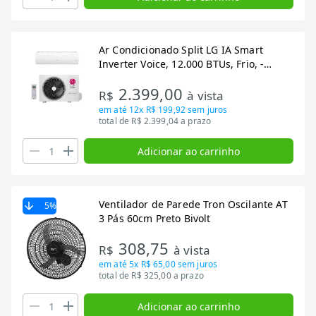
Ar Condicionado Split LG IA Smart
Inverter Voice, 12.000 BTUs, Frio, -
S3Q12JA31E
2.399,00
R$
à vista
em até
12x R$ 199,92
sem juros
total de R$ 2.399,04 a prazo
Adicionar ao carrinho
Ventilador de Parede Tron Oscilante AT
5
%
3 Pás 60cm Preto Bivolt
308,75
R$
à vista
em até
5x R$ 65,00
sem juros
total de R$ 325,00 a prazo
Adicionar ao carrinho