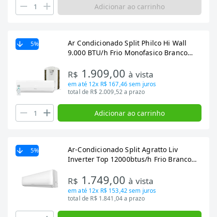
Adicionar ao carrinho
Ar Condicionado Split Philco Hi Wall
5
%
9.000 BTU/h Frio Monofasico Branco
PAS9FT
1.909,00
R$
à vista
em até
12x R$ 167,46
sem juros
total de R$ 2.009,52 a prazo
Adicionar ao carrinho
Ar-Condicionado Split Agratto Liv
5
%
Inverter Top 12000btus/h Frio Branco
LCST12F-02I -
1.749,00
R$
à vista
em até
12x R$ 153,42
sem juros
total de R$ 1.841,04 a prazo