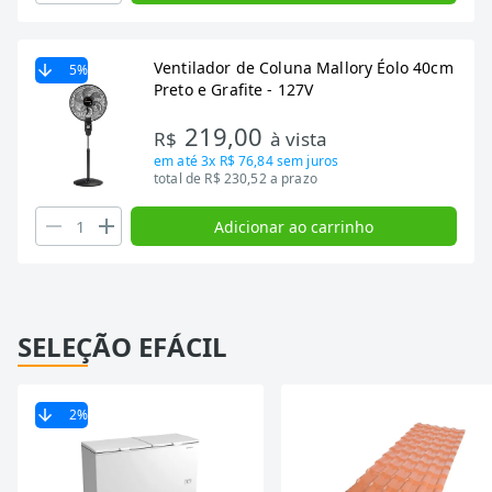
Ventilador de Coluna Mallory Éolo 40cm
5
%
Preto e Grafite - 127V
219,00
R$
à vista
em até
3x R$ 76,84
sem juros
total de R$ 230,52 a prazo
Adicionar ao carrinho
SELEÇÃO EFÁCIL
2
%