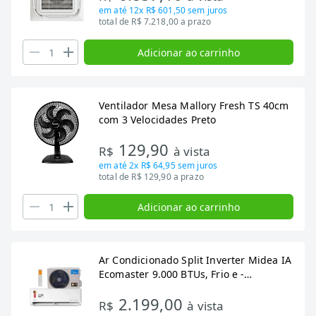
em até
12x R$ 601,50
sem juros
total de R$ 7.218,00 a prazo
Adicionar ao carrinho
Ventilador Mesa Mallory Fresh TS 40cm
com 3 Velocidades Preto
129,90
R$
à vista
em até
2x R$ 64,95
sem juros
total de R$ 129,90 a prazo
Adicionar ao carrinho
Ar Condicionado Split Inverter Midea IA
Ecomaster 9.000 BTUs, Frio e -
38EZVCA09M5
2.199,00
R$
à vista