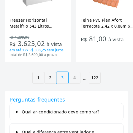
Freezer Horizontal
Telha PVC Plan Afort
Metalfrio 543 Litros
Terracota 2,42 x 0,88m 6
DA550IF - Dupla Ação,
Ondas
81,00
R$ 4.299,00
Tecnologia Inverter, Branco,
R$
à vista
3.625,02
R$
à vista
Bivolt
em até
12x R$ 308,25
sem juros
total de R$ 3.699,00 a prazo
...
1
2
3
4
122
Perguntas frequentes
Qual ar-condicionado devo comprar?
Qual a diferença entre ventilador e