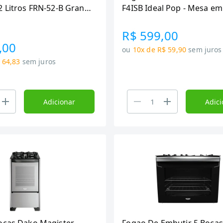
2 Litros FRN-52-B Grand
F4ISB Ideal Pop - Mesa em
 Preto/Inox, 1800W
Inox, Acendimento Manual
Branco
R$ 599,00
,00
ou
10x de R$ 59,90
sem juros
 64,83
sem juros
Adicionar
Adici