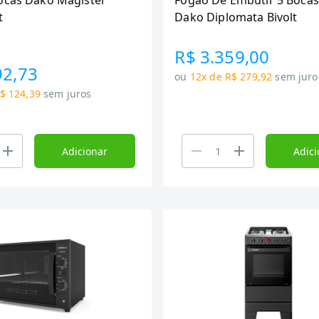
ocas Dako Magister
Fogao De Embutir 5 Bocas
t
Dako Diplomata Bivolt
R$ 3.359,00
92,73
ou
12x de R$ 279,92
sem juro
$ 124,39
sem juros
Adicionar
Adici