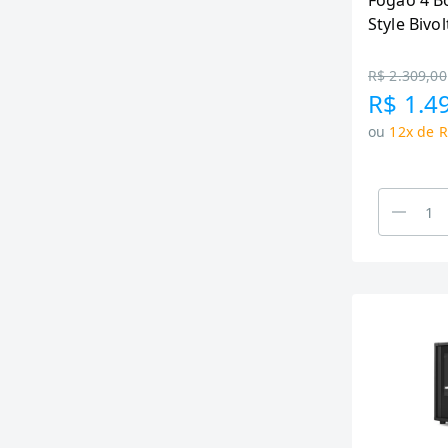
Fogao 4 B
Style Bivol
R$ 2.309,00
R$ 1.4
ou
12x de R