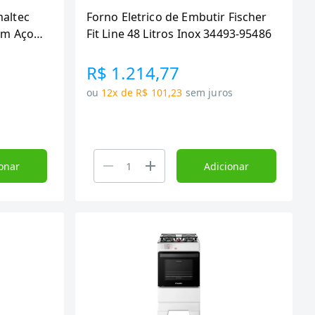
maltec
Forno Eletrico de Embutir Fischer
em Aço
Fit Line 48 Litros Inox 34493-95486
tico,
R$ 1.214,77
ou
12x de R$ 101,23
sem juros
onar
Adicionar