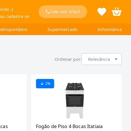
indo ;)
Fale com eFácil
 ou cadastre-se
letroportáteis
Supermercado
Informática
Ordenar por:
Relevância
2
%
ocas
Fogão de Piso 4 Bocas Itatiaia