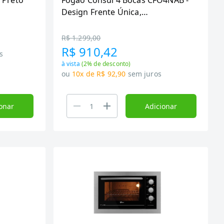
 Preto
Fogão Consul 4 Bocas CFO4NAB -
Design Frente Única,
Acendimento Automático, Branco,
Bivolt
R$ 1.299,00
R$ 910,42
s
à vista
(
2
% de desconto)
ou
10x de R$ 92,90
sem juros
onar
Adicionar