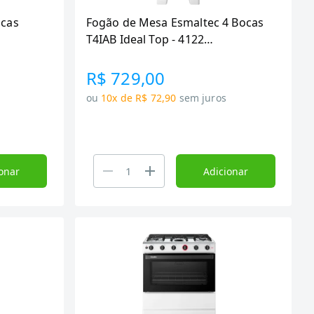
ocas
Fogão de Mesa Esmaltec 4 Bocas
T4IAB Ideal Top - 4122
Acendimento Automático, Branco,
Bivolt
R$ 729,00
ou
10x de R$ 72,90
sem juros
onar
Adicionar