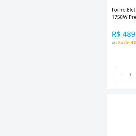
Forno Elet
1750W Pr
R$ 489
ou
8x de R$