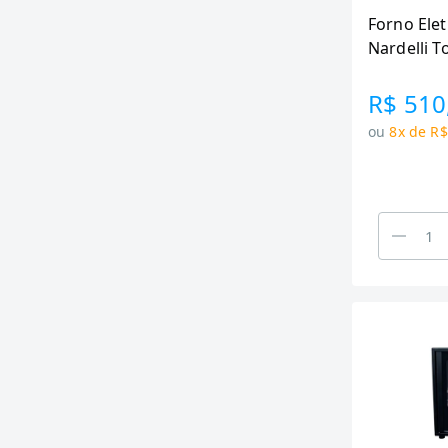
Forno Ele
Nardelli T
Preto
R$ 510
ou
8x de R$