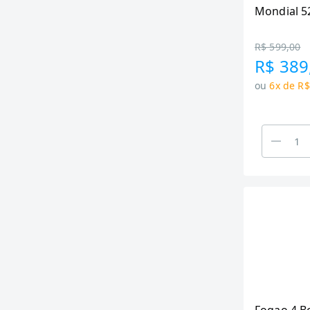
Mondial 5
Family II,
R$ 599,00
R$ 389
ou
6x de R$