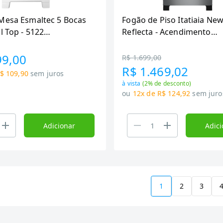
Mesa Esmaltec 5 Bocas
Fogão de Piso Itatiaia N
l Top - 5122
Reflecta - Acendimento
to Automático, Branco,
Automático, Fumê
99,00
R$ 1.699,00
R$ 1.469,02
$ 109,90
sem juros
à vista
(
2
% de desconto)
ou
12x de R$ 124,92
sem juro
Adicionar
Adici
1
2
3