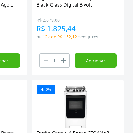
 Aço
Black Glass Digital Bivolt
,
R$ 2.879,00
R$ 1.825,44
ou
12x de R$ 152,12
sem juros
onar
Adicionar
2
%