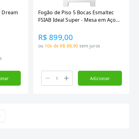
ew Dream
Fogão de Piso 5 Bocas Esmaltec
F5IAB Ideal Super - Mesa em Aço
Inox, Acendimento Automático,
Branco, Bivolt
R$ 899,00
ou
10x de R$ 89,90
sem juros
s
onar
Adicionar
4