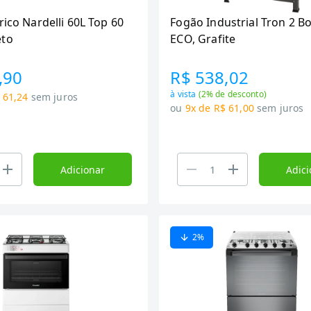
rico Nardelli 60L Top 60
Fogão Industrial Tron 2 B
eto
ECO, Grafite
,90
R$ 538,02
à vista
(
2
% de desconto)
 61,24
sem juros
ou
9x de R$ 61,00
sem juros
Adicionar
Adici
2
%