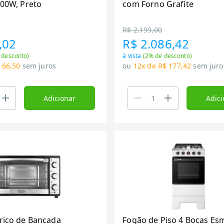
800W, Preto
com Forno Grafite
R$ 2.199,00
,02
R$ 2.086,42
 desconto)
à vista
(
2
% de desconto)
 66,50
sem juros
ou
12x de R$ 177,42
sem juro
Adicionar
Adici
trico de Bancada
Fogão de Piso 4 Bocas Es