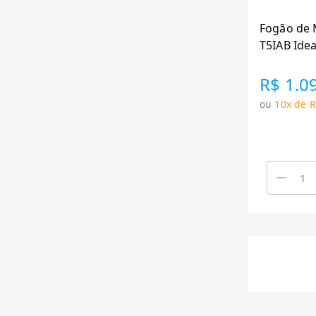
Fogão de 
T5IAB Idea
Acendimen
Bivolt
R$ 1.0
ou
10x de R