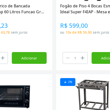
trico de Bancada
Fogão de Piso 4 Bocas Es
op 60 Litros Funcao Grill
Ideal Super F4IAP - Mesa 
Inox, Acendimento Automá
Preto, Bivolt
,23
R$ 599,00
 63,78
sem juros
ou
10x de R$ 59,90
sem juros
Adicionar
Adici
2
%