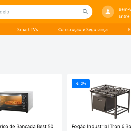
Bem-v
Entre
Smart TVs
Construção e Segurança
E
2
%
rico de Bancada Best 50
Fogão Industrial Tron 6 B