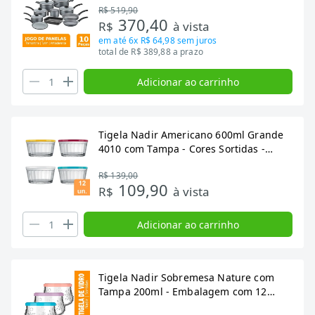
R$ 519,90
370,40
R$
à vista
em até
6x R$ 64,98
sem juros
total de R$ 389,88 a prazo
Adicionar ao carrinho
Tigela Nadir Americano 600ml Grande
4010 com Tampa - Cores Sortidas -
Embalagem com 12 Peças
R$ 139,00
109,90
R$
à vista
Adicionar ao carrinho
Tigela Nadir Sobremesa Nature com
Tampa 200ml - Embalagem com 12
Unidades