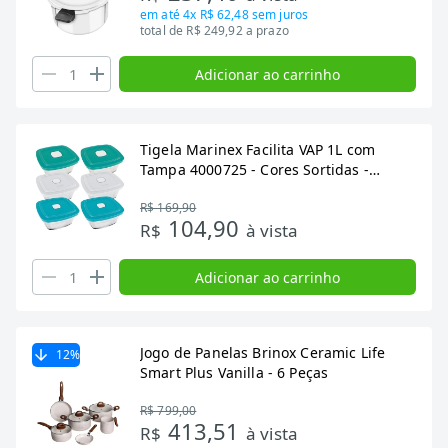
em até
4x R$ 62,48
sem juros
total de R$ 249,92 a prazo
Adicionar ao carrinho
Tigela Marinex Facilita VAP 1L com
Tampa 4000725 - Cores Sortidas -
Embalagem com 6 Unidades
R$ 169,90
104,90
R$
à vista
Adicionar ao carrinho
Jogo de Panelas Brinox Ceramic Life
12
%
Smart Plus Vanilla - 6 Peças
R$ 799,00
413,51
R$
à vista