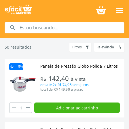
Utensílios domésticos novos para a sua casa
50
resultados
Filtros
Relevância
Panela de Pressão Globo Polida 7 Litros
5
%
142,40
R$
à vista
em até
2x R$ 74,95
sem juros
total de R$ 149,90 a prazo
Adicionar ao carrinho