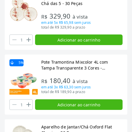
Chá das 5 - 30 Peças
329,90
R$
à vista
em até
5x R$ 65,98
sem juros
total de R$ 329,90 a prazo
Adicionar ao carrinho
Pote Tramontina Mixcolor 4L com
5
%
Tampa Transparente 3 Cores -
Embalagem com 6 Unidades
180,40
R$
à vista
em até
3x R$ 63,30
sem juros
total de R$ 189,90 a prazo
Adicionar ao carrinho
Aparelho de Jantar/Chá Oxford Flat