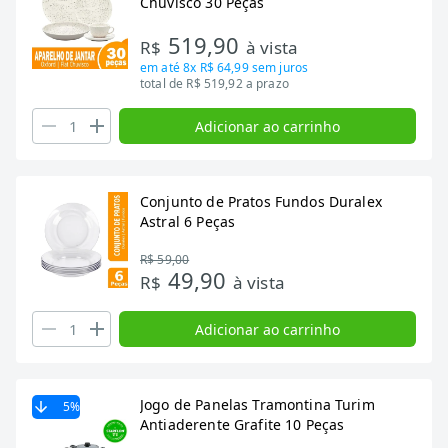
Chuvisco 30 Peças
519,90
R$
à vista
em até
8x R$ 64,99
sem juros
total de R$ 519,92 a prazo
Adicionar ao carrinho
Conjunto de Pratos Fundos Duralex
Astral 6 Peças
R$ 59,00
49,90
R$
à vista
Adicionar ao carrinho
Jogo de Panelas Tramontina Turim
5
%
Antiaderente Grafite 10 Peças