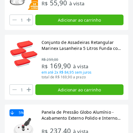
55,90
R$
à vista
Adicionar ao carrinho
Conjunto de Assadeiras Retangular
Marinex Lasanheira 5 Litros Funda com
Tampa Plástica 4 Peças
R$ 259,00
169,90
R$
à vista
em até
2x R$ 84,95
sem juros
total de R$ 169,90 a prazo
Adicionar ao carrinho
Panela de Pressão Globo Alumínio -
5
%
Acabamento Externo Polido e Interno
Escovado 5 Litros
237,40
R$
à vista