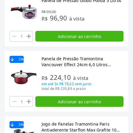
Panela de Pressão Globo Polida 3 Litros
R$ 99,00
96,90
R$
à vista
Adicionar ao carrinho
Panela de Pressão Tramontina
5
%
Vancouver Effect 24cm 6,0 Litros
Vermelha
224,10
R$
à vista
em até
3x R$ 78,63
sem juros
total de R$ 235,89 a prazo
Adicionar ao carrinho
Jogo de Panelas Tramontina Paris
5
%
Antiaderente Starflon Max Grafite 10