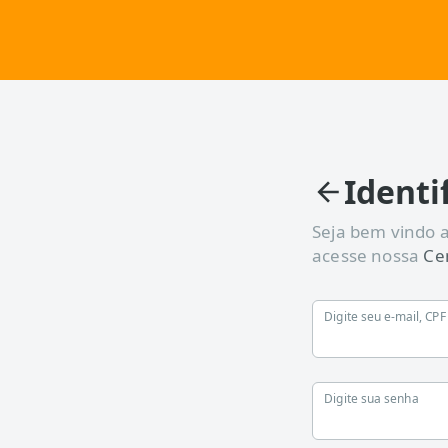
/loja/auth/login/
Identi
Seja bem vindo a
acesse nossa
Ce
Digite seu e-mail, CP
Digite sua senha